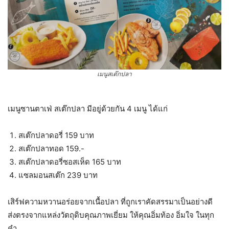
เมนูสเต๊กปลา
เมนูซานตาเฟ่ สเต๊กปลา มีอยู่ด้วยกัน 4 เมนู ได้แก่
สเต๊กปลาดอรี่ 159 บาท
สเต๊กปลาทอด 159.-
สเต๊กปลาดอรี่ซอสเห็ด 165 บาท
แซลมอนสเต๊ก 239 บาท
เสิร์ฟความหวานอร่อยจากเนื้อปลา ที่ถูกเราคัดสรรมาเป็นอย่างดี
ส่งตรงจากแหล่งวัตถุดิบคุณภาพเยี่ยม ให้คุณอิ่มท้อง อิ่มใจ ในทุก
คำ