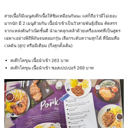
สายเนื้อก็มีเมนูสเต๊กเนื้อให้ชิมเหมือนกันนะ แต่ก็ถือว่ามีไม่เยอะ
มากนัก มี 2 เมนูด้วยกัน เนื้อนำเข้าเป็นวัวสายพันธุ์เยี่ยม คัดสรร
จากแหล่งต้นกำเนิดชั้นดี นำมาคลุกเคล้าด้วยเครื่องเทศที่เป็นสูตร
เฉพาะอย่างพิถีพิถันจนหอมกรุ่น เลือกระดับความสุกได้ ที่นิยมคือ
เวลดัน (สุก) หรือมีเดียม (กึ่งสุกดั้งเดิม)
สเต๊กโคขุน เนื้อนำเข้า 263 บาท
สเค๊กโคขุน เนื้อนำเข้า ซอสเปปเปอร์ 269 บาท