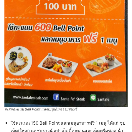
สะสมคะแนน Bell Point แลกเมนูเติมความสุขฟรี
ใช้คะแนน 150 Bell Point แลกเมนูอาหารฟรี 1 เมนู ได้แก่ ซุป
เห็ด(ใหญ่) แฮชบราวน์ สปาเก็ตตี้เบคอนและเห็ดครีมซอส น้ำ