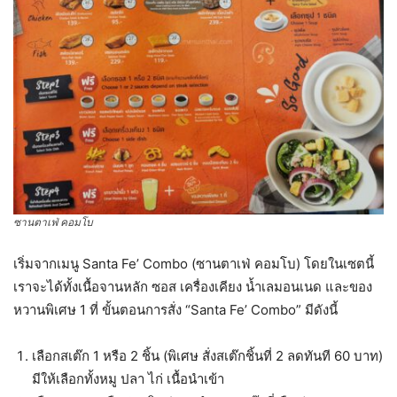
ซานตาเฟ่ คอมโบ
เริ่มจากเมนู Santa Fe’ Combo (ซานตาเฟ่ คอมโบ) โดยในเซตนี้
เราจะได้ทั้งเนื้อจานหลัก ซอส เครื่องเคียง น้ำเลมอนเนด และของ
หวานพิเศษ 1 ที่ ขั้นตอนการสั่ง “Santa Fe’ Combo” มีดังนี้
เลือกสเต๊ก 1 หรือ 2 ชิ้น (พิเศษ สั่งสเต๊กชิ้นที่ 2 ลดทันที 60 บาท)
มีให้เลือกทั้งหมู ปลา ไก่ เนื้อนำเข้า