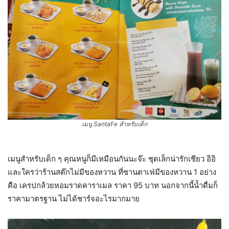
เมนู SantaFe สำหรับเด็ก
เมนูสำหรับเด็ก ๆ คุณหนูก็มีเหมือนกันนะจ๊ะ ชุดเล็กน่ารักเชียว อิอิ
และใครว่าร้านสต๊กไม่มีของหวาน ที่ซานตาเฟ่มีของหวาน 1 อย่าง
คือ เครปกล้วยหอมราดคาราเมล ราคา 95 บาท นอกจากนี้น้ำดื่มก็
ราคามาตรฐาน ไม่ได้ชาร์จอะไรมากมาย