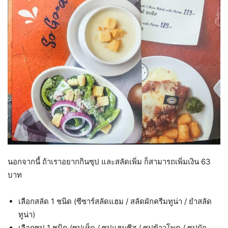
นอกจากนี้ ถ้าเราอยากกินซุป และสลัดเพิ่ม ก็สามารถเพิ่มเงิน 63
บาท
เลือกสลัด 1 ชนิด (ซีซาร์สลัดแฮม / สลัดผักครีมทูน่า / ยำสลัด
ทูน่า)
เลือกซุป 1 ชนิด (ซุปเห็ด / ซุปแฮมชีส / ซุปข้าวโพด / ซุปผัก