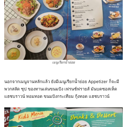
เมนูเรียกน้ำย่อย
นอกจากเมนูจานหลักแล้ว ยังมีเมนูเรียกน้ำย่อย Appetizer ก็จะมี
พวกสลัด ซุป ของทานเล่นขนมปัง เฟรนช์ฟรายส์ มันบดซอสเห็ด
แฮชบราวน์ หอมทอด ขนมปังกระเทียม กุ้งทอด แฮชบราวน์