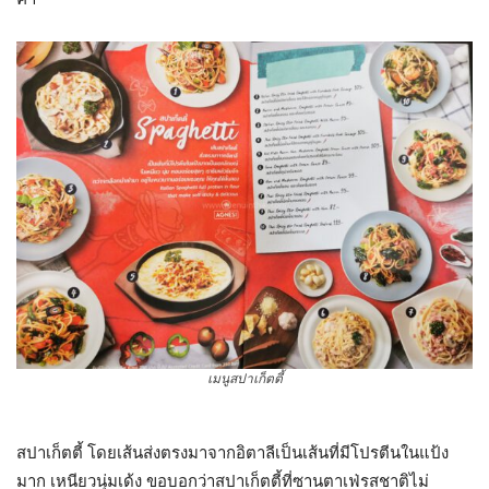
เมนูสปาเก็ตตี้
สปาเก็ตตี้ โดยเส้นส่งตรงมาจากอิตาลีเป็นเส้นที่มีโปรตีนในแป้ง
มาก เหนียวนุ่มเด้ง ขอบอกว่าสปาเก็ตตี้ที่ซานตาเฟ่รสชาติไม่