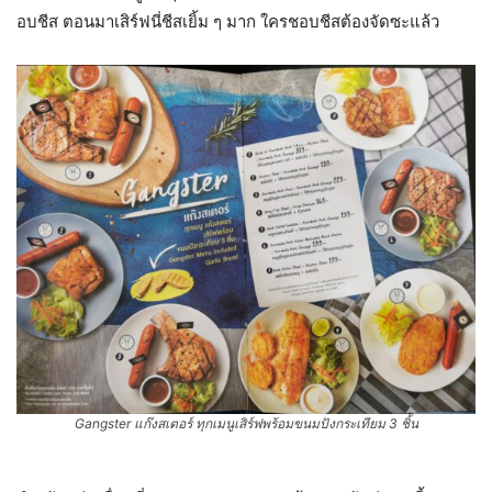
อบชีส ตอนมาเสิร์ฟนี่ชีสเยิ้ม ๆ มาก ใครชอบชีสต้องจัดซะแล้ว
Gangster แก๊งสเตอร์ ทุกเมนูเสิร์ฟพร้อมขนมปังกระเทียม 3 ชิ้น