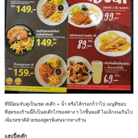
ที่นี่นิยมจับคู่เป็นเซต สเต๊ก + น้ำ หรือไส้กรอกก็ว่าไป เมนูที่ชอบ
ที่สุดของร้านนี้ก็เป็นสเต๊กไก่ซอสต่าง ๆ ไก่ชิ้นพอดี ไม่เล็กจนเกินไป
เพิ่มรสชาติด้วยซอสสูตรพิเศษจากทางร้าน
แฮปปี้สเต๊ก