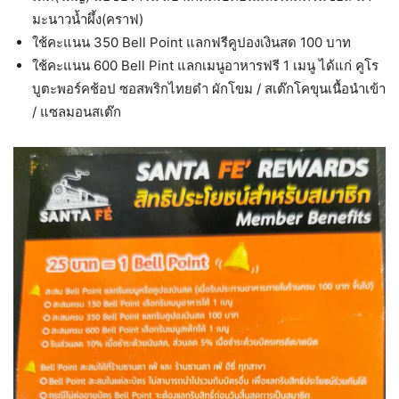
มะนาวน้ำผึ้ง(คราฟ)
ใช้คะแนน 350 Bell Point แลกฟรีคูปองเงินสด 100 บาท
ใช้คะแนน 600 Bell Pint แลกเมนูอาหารฟรี 1 เมนู ได้แก่ คูโร
บูตะพอร์คช้อป ซอสพริกไทยดำ ผักโขม / สเต๊กโคขุนเนื้อนำเข้า
/ แซลมอนสเต๊ก