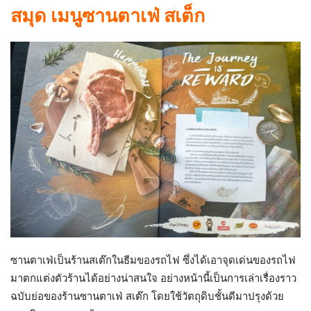
สมุด เมนูซานตาเฟ่ สเต็ก
ซานตาเฟ่เป็นร้านสเต๊กในธีมของรถไฟ ซึ่งได้เอาจุดเด่นของรถไฟ
มาตกแต่งตัวร้านได้อย่างน่าสนใจ อย่างหน้านี้เป็นการเล่าเรื่องราว
ฉบับย่อของร้านซานตาเฟ่ สเต๊ก โดยใช้วัตถุดิบชั้นดีมาปรุงด้วย