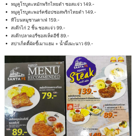
หมูคูโรบูตะหมักพริกไทยดำ ซอสแจ่ว 149.-
หมูคูโรบูตะพอร์คช้อปซอสพริกไทยดำ 149.-
ทีโบนหมูซานตาเฟ่ 159.-
สเต๊กไก่ 2 ชิ้น ซอสแจ่ว 99.-
สเต๊กปลาดอรี่ซอสเห็ดอีซี่ 89.-
สปาเก็ตตี้ผัดขี้เมาแฮม + น้ำผึ้งมะนาว 69.-