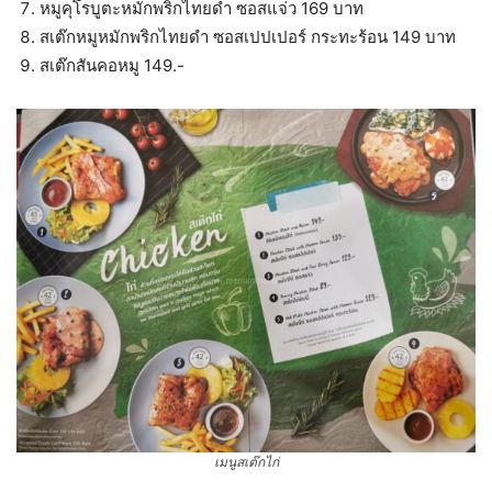
หมูคุโรบูตะหมักพริกไทยดำ ซอสแจ่ว 169 บาท
สเต๊กหมูหมักพริกไทยดำ ซอสเปปเปอร์ กระทะร้อน 149 บาท
สเต๊กสันคอหมู 149.-
เมนูสเต๊กไก่