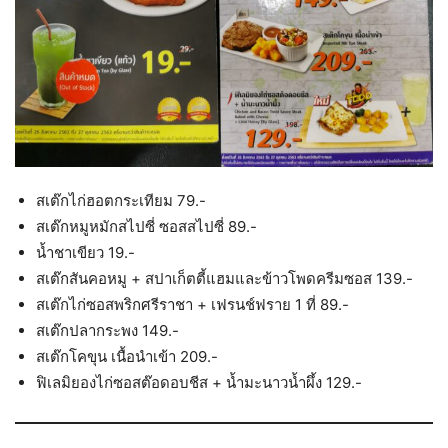
สเต๊กไก่ฮอตกระเทียม 79.-
สเต๊กหมูหมักสไปซี่ ซอสสไปซี่ 89.-
น้ำชาเขียว 19.-
สเต๊กสันคอหมู + สปาเก็ตตี้แฮมและข้าวโพดครีมซอส 139.-
สเต๊กไก่ซอสพริกศรีราชา + เฟรนช์ฟราย 1 ที่ 89.-
สเต๊กปลากระพง 149.-
สเต๊กโคขุน เนื้อนำเข้า 209.-
ฟิเลมิยองไก่ซอสต๊อดอบชีส + น้ำมะนาวน้ำผึ้ง 129.-