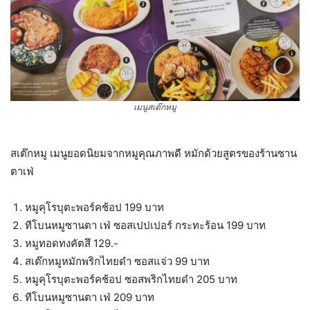
เมนูสเต๊กหมู
สเต๊กหมู เมนูยอดนิยมจากหมูคุณภาพดี หมักด้วยสูตรของร้านซาน
ตาเฟ่
หมูคุโรบุตะพอร์คช้อป 199 บาท
ทีโบนหมูซานตา เฟ่ ซอสเปปเปอร์ กระทะร้อน 199 บาท
หมูทอดทงคัตสึ 129.-
สเต๊กหมูหมักพริกไทยดำ ซอสแจ่ว 99 บาท
หมูคุโรบุตะพอร์คช้อป ซอสพริกไทยดำ 205 บาท
ทีโบนหมูซานตา เฟ่ 209 บาท