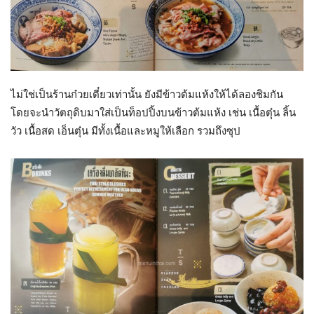
ไม่ใช่เป็นร้านก๋วยเตี๋ยวเท่านั้น ยังมีข้าวต้มแห้งให้ได้ลองชิมกัน
โดยจะนำวัตถุดิบมาใส่เป็นท็อปปิ้งบนข้าวต้มแห้ง เช่น เนื้อตุ๋น ลิ้น
วัว เนื้อสด เอ็นตุ๋น มีทั้งเนื้อและหมูให้เลือก รวมถึงซุป