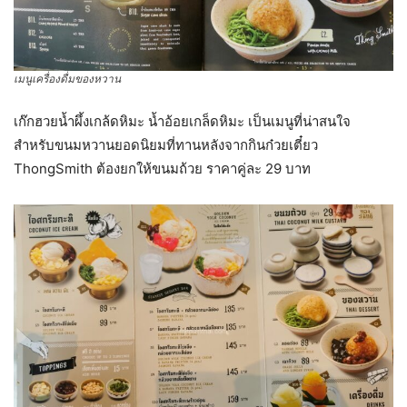
เมนูเครื่องดื่มของหวาน
เก๊กฮวยน้ำผึ้งเกล้ดหิมะ น้ำอ้อยเกล็ดหิมะ เป็นเมนูที่น่าสนใจ
สำหรับขนมหวานยอดนิยมที่ทานหลังจากกินก๋วยเตี๋ยว
ThongSmith ต้องยกให้ขนมถ้วย ราคาคู่ละ 29 บาท