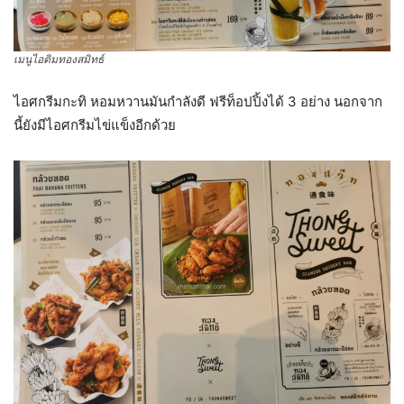
เมนูไอติมทองสมิทธ์
ไอศกรีมกะทิ หอมหวานมันกำลังดี ฟรีท็อปปิ้งได้ 3 อย่าง นอกจาก
นี้ยังมีไอศกรีมไข่แข็งอีกด้วย