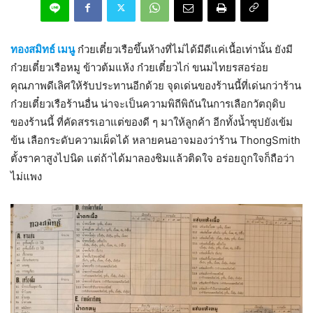
ทองสมิทธ์ เมนู
ก๋วยเตี๋ยวเรือขึ้นห้างที่ไม่ได้มีดีแค่เนื้อเท่านั้น ยังมี
ก๋วยเตี๋ยวเรือหมู ข้าวต้มแห้ง ก๋วยเตี๋ยวไก่ ขนมไทยรสอร่อย
คุณภาพดีเลิศให้รับประทานอีกด้วย จุดเด่นของร้านนี้ที่เด่นกว่าร้าน
ก๋วยเตี๋ยวเรือร้านอื่น น่าจะเป็นความพิถีพิถันในการเลือกวัตถุดิบ
ของร้านนี้ ที่คัดสรรเอาแต่ของดี ๆ มาให้ลูกค้า อีกทั้งน้ำซุปยังเข้ม
ข้น เลือกระดับความเผ็ดได้ หลายคนอาจมองว่าร้าน ThongSmith
ตั้งราคาสูงไปนิด แต่ถ้าได้มาลองชิมแล้วติดใจ อร่อยถูกใจก็ถือว่า
ไม่แพง