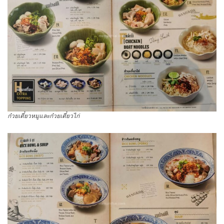
ก๋วยเตี๋ยวหมูและก๋วยเตี๋ยวไก่