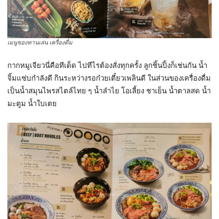
เมนูของทานเล่น เครื่องดื่ม
กากหมูเจียวนี่คือทีเด็ด ไปทีไรต้องสั่งทุกครั้ง ลูกชิ้นปิ้งก็เช่นกัน น้ำ
จิ้มแซ่บกำลังดี กินระหว่างรอก๋วยเตี๋ยวเพลินดี ในส่วนของเครื่องดื่ม
เป็นน้ำสมุนไพรสไตล์ไทย ๆ น้ำลำไย โอเลี้ยง ชาเย็น น้ำตาลสด น้ำ
มะตูม น้ำใบเตย