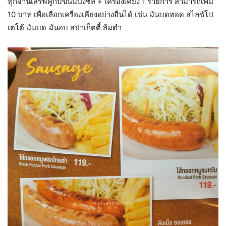
ทุกจานเสิร์ฟคู่กับขนมปังชีส + เครื่องเคียง 1 รายการ สามารถเพิ่ม
10 บาท เพื่อเลือกเครื่องเคียงอย่างอื่นได้ เช่น มันบดทอด สไลซ์โป
เตโต้ มันบด มันอบ สปาเก็ตตี้ ส้มตำ