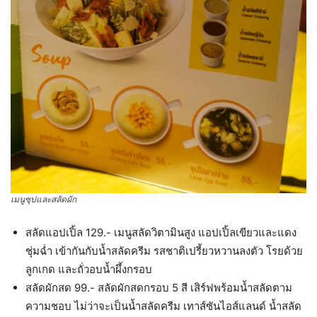
เมนูซุปและสลัดผัก
สลัดแอปเปิ้ล 129.- เมนูสลัดวิตามินสูง แอปเปิ้ลเขียวและแดง
ชุ่มฉ่ำ เข้ากันกับน้ำสลัดครีม รสชาติเปรี้ยวหวานลงตัว โรยด้วย
ลูกเกด และถั่วอบน้ำผึ้งกรอบ
สลัดผักสด 99.- สลัดผักสดกรอบ 5 สี เสิร์ฟพร้อมน้ำสลัดตาม
ความชอบ ไม่ว่าจะเป็นน้ำสลัดครีม เทาส์ซันไอส์แลนด์ น้ำสลัด