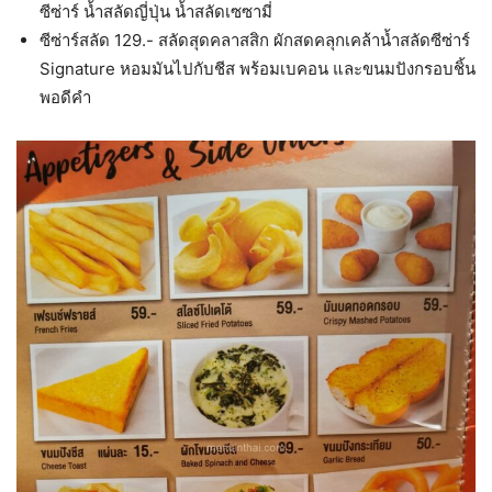
ซีซ่าร์ น้ำสลัดญี่ปุ่น น้ำสลัดเซซามี่
ซีซ่าร์สลัด 129.- สลัดสุดคลาสสิก ผักสดคลุกเคล้าน้ำสลัดซีซ่าร์
Signature หอมมันไปกับชีส พร้อมเบคอน และขนมปังกรอบชิ้น
พอดีคำ