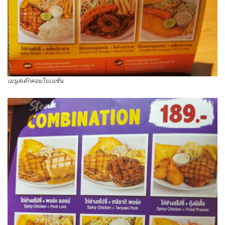
เมนูสเต๊กคอมไบเนชั่น