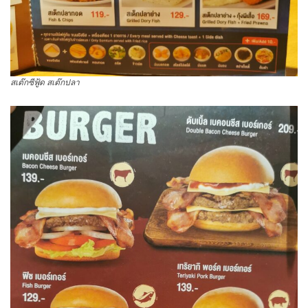
สเต๊กซีฟู้ด สเต๊กปลา