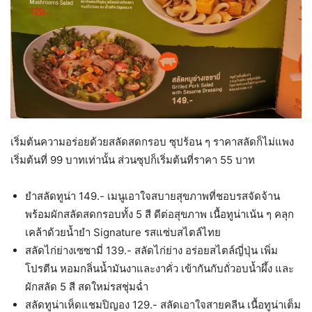
เริ่มต้นความอร่อยด้วยสลัดสดกรอบ ซุปร้อน ๆ ราคาสลัดก็ไม่แพง
เริ่มต้นที่ 99 บาทเท่านั้น ส่วนซุปก็เริ่มต้นที่ราคา 55 บาท
ยำสลัดทูน่า 149.- เมนูเอาใจสบายสุขภาพที่ชอบรสจัดจ้าน
พร้อมผักสลัดสดกรอบทั้ง 5 สี ดีต่อสุขภาพ เนื้อทูน่าเน้น ๆ คลุก
เคล้าด้วยน้ำยำ Signature รสแซ่บสไตล์ไทย
สลัดไก่ย่างเซซามี่ 139.- สลัดไก่ย่าง อร่อยสไตล์ญี่ปุ่น เพิ่ม
โปรตีน หอมกลิ่นน้ำมันงาและงาคั่ว เข้ากันกับถั่วอบน้ำผึ้ง และ
ผักสลัด 5 สี สดใหม่รสชุ่มฉ่ำ
สลัดทูน่าเห็ดแชมปิญอง 129.- สลัดเอาใจสายคลีน เนื้อทูน่าเต็ม