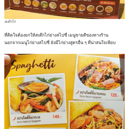
สเต๊กไก่
ที่ติดใจต้องยกให้สเต๊กไก่ย่างสไปซี่ เมนูขายดีของทางร้าน
นอกจากเมนูไก่ย่างสไปซี่ ยังมีไก่ย่างสูตรอื่น ๆ ที่น่าสนใจเพียบ