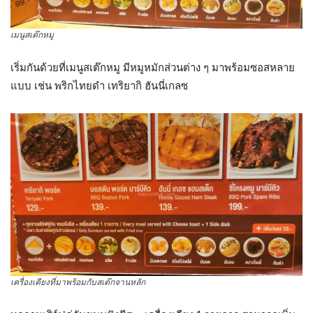
เมนูสเต๊กหมู
เริ่มกันด้วยที่เมนูสเต๊กหมู มีหมูหมักส่วนต่าง ๆ มาพร้อมซอสหลาย
แบบ เช่น พริกไทยดำ เทริยากิ ฮันนี่เกลซ
เครื่องเคียงที่มาพร้อมกับสเต๊กจานหลัก