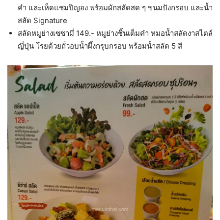
คำ และเห็ดแชมปิญอง พร้อมผักสลัดสด ๆ ขนมปังกรอบ และน้ำ
สลัด Signature
สลัดหมูย่างเซซามี่ 149.- หมูย่างชิ้นเต็มคำ หมอน้ำสลัดงาสไตล์
ญี่ปุ่น โรยด้วยถั่วอบน้ำผึ้งกรุบกรอบ พร้อมน้ำสลัด 5 สี