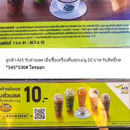
ลูกค้า AIS รับส่วนลด เมื่อซื้อเครื่องดื่มทุกเมนู 10 บาท รับสิทธิ์กด
*545*530# โทรออก