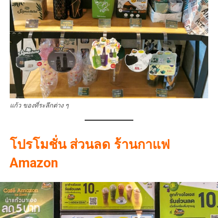
แก้ว ของที่ระลึกต่าง ๆ
โปรโมชั่น ส่วนลด ร้านกาแฟ
Amazon