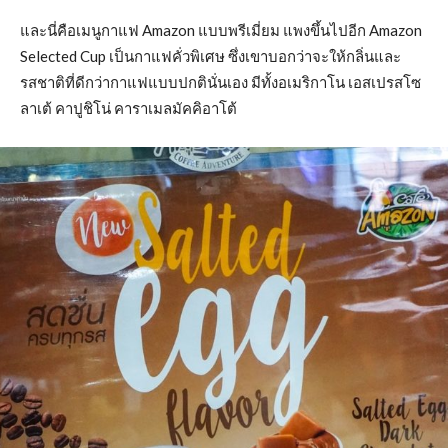
และนี่คือเมนูกาแฟ Amazon แบบพรีเมี่ยม แพงขึ้นไปอีก Amazon
Selected Cup เป็นกาแฟคั่วพิเศษ ซึ่งเขาบอกว่าจะให้กลิ่นและ
รสชาติที่ดีกว่ากาแฟแบบปกตินั่นเอง มีทั้งอเมริกาโน เอสเปรสโซ
ลาเต้ คาปูชิโน่ คาราเมลมัคคิอาโต้