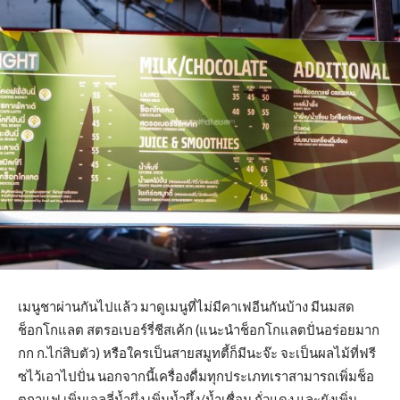
เมนูชาผ่านกันไปแล้ว มาดูเมนูที่ไม่มีคาเฟอีนกันบ้าง มีนมสด
ช็อกโกแลต สตรอเบอร์รี่ชีสเค้ก (แนะนำช็อกโกแลตปั่นอร่อยมาก
กก ก.ไก่สิบตัว) หรือใครเป็นสายสมูทตี้ก็มีนะจ๊ะ จะเป็นผลไม้ที่ฟรี
ซไว้เอาไปปั่น นอกจากนี้เครื่องดื่มทุกประเภทเราสามารถเพิ่มช็อ
ตกาแฟ เพิ่มเจลลี่น้ำผึ่ง เพิ่มน้ำผึ้ง/น้ำเชื่อม ถั่วแดง และยังเพิ่ม