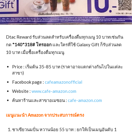
Dtac Reward รับส่วนลดสำหรับเครื่องดื่มทุกเมนู 10 บาทเช่นกัน
กด
*140*318# โทรออก
และใครที่ใช้ Galaxy Gift ก็รับส่วนลด
10 บาท เมื่อซื้อเครื่องดื่มทุกเมนู
Price : เริ่มต้น 35-85 บาท (ราคาอาจแตกต่างกันไปในแต่ละ
สาขา)
Facebook page :
cafeamazonofficial
Website :
www.cafe-amazon.com
ค้นหาร้านและสาขาอเมซอน :
cafe-amazon.com
เมนูแนะนำ Amazon จากประสบการณ์ตรง
ชาเขียวนมปั่น หวานน้อย 55 บาท : ยกให้เป็นเมนูอันดับ 1