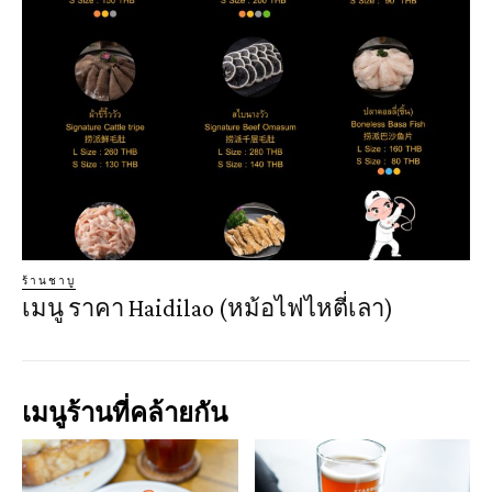
ร้านชาบู
เมนู ราคา Haidilao (หม้อไฟไหตี่เลา)
เมนูร้านที่คล้ายกัน