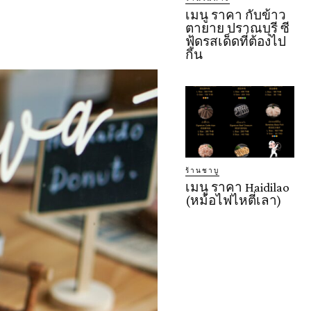
เมนู ราคา กับข้าว
ตายาย ปราณบุรี ซี
ฟู้ดรสเด็ดที่ต้องไป
กิน
ร้านชาบู
เมนู ราคา Haidilao
(หม้อไฟไหตี่เลา)