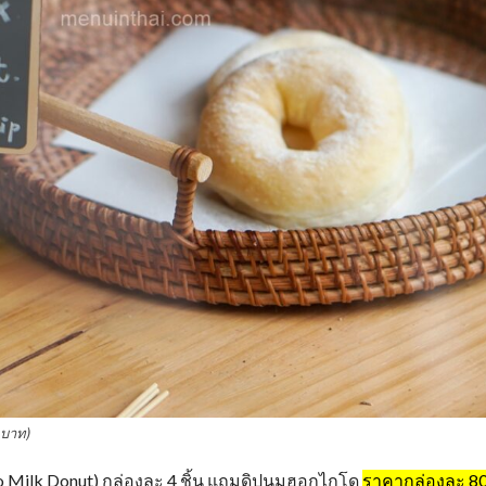
 บาท)
o Milk Donut) กล่องละ 4 ชิ้น แถมดิปนมฮอกไกโด
ราคากล่องละ 8