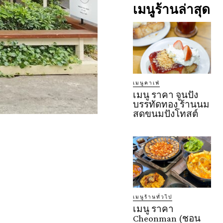
เมนูร้านล่าสุด
เมนูคาเฟ่
เมนู ราคา จูนปัง
บรรทัดทอง ร้านนม
สดขนมปังโทสต์
เมนูร้านทั่วไป
เมนู ราคา
Cheonman (ชอน