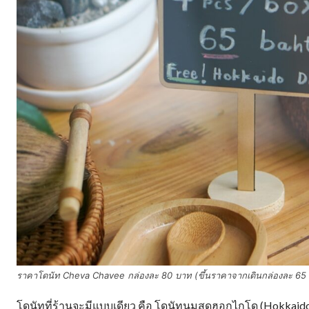
ราคาโดนัท Cheva Chavee กล่องละ 80 บาท (ขึ้นราคาจากเดินกล่องละ 65
โดนัทที่ร้านจะมีแบบเดียว คือ โดนัทนมสดฮอกไกโด (Hokkaid