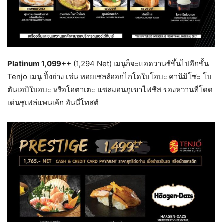
Platinum 1,099++
(1,294 Net) เมนูก็จะแอดวานซ์ขึ้นไปอีกขั้น
Tenjo เมนู ปิ้งย่าง เช่น หอยเชลล์ฮอกไกโดใบโฮบะ คานิมิโซะ โบ
ตันเอบิใบฮบะ หรือโฮตาเตะ แซลมอนภูเขาไฟชีส ของหวานที่โดด
เด่นชูเฟล่แพนเค้ก ฮันนี่โทสต์