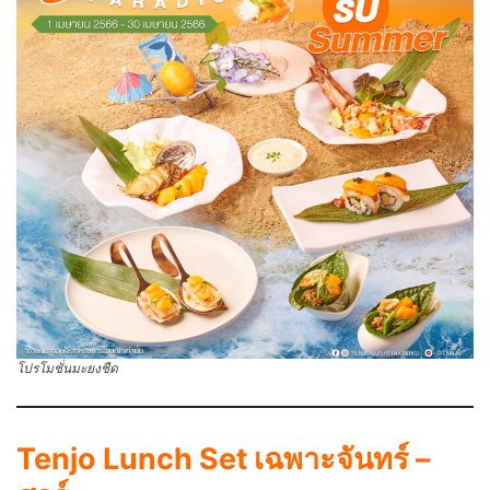
โปรโมชั่นมะยงชืด
Tenjo Lunch Set เฉพาะจันทร์ –