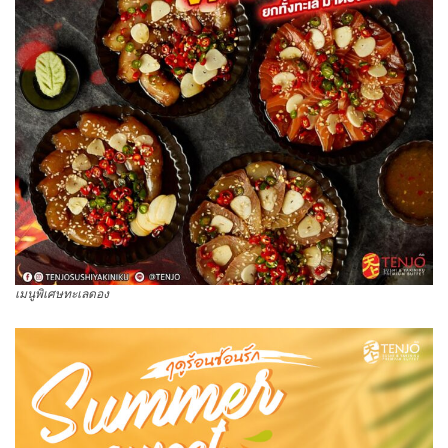
เมนูพิเศษทะเลดอง