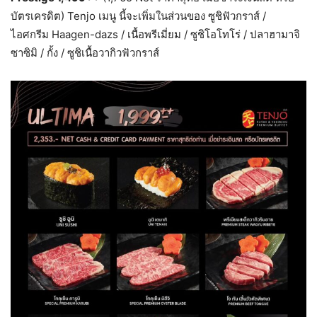
บัตรเครดิต) Tenjo เมนู นี้จะเพิ่มในส่วนของ ซูชิฟัวกราส์ /
ไอศกรีม Haagen-dazs / เนื้อพรีเมี่ยม / ซูชิโอโทโร่ / ปลาฮามาจิ
ซาซิมิ / กั้ง / ซูชิเนื้อวากิวฟัวกราส์