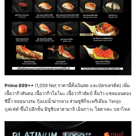
Prime 899++
(1,059 Net ราคานี้ทั้งเงินสด และบัตรเครดิต) เพิ่ม
เนื้อวากิวสันคอ เนื้อวากิวโมโมะ เนื้อวากิวฮัมป์ ลิ้นวัว แซลมอนดอง
ซีอิ๊ว หอยนางรม กุ้งแม่น้ำผ่ากลาง ส่วนซูชิก็จะพรีเมี่ยม Tenjo
บุฟเฟ่ต์ ขึ้นไปอีกขั้น มีซูชิปลาฮามาจิ เอ็นกาวะ โฮตาเตะ ปลาไหล