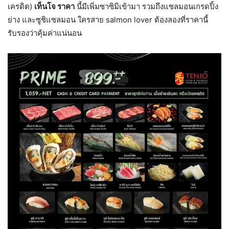
เครดิต)
เท็นโจ ราคา
นี้มีเพิ่มซาซิมิเข้ามา รวมถึงแซลมอนเกรดปิ้ง
ย่าง และซูชิแซลมอน ใครสาย salmon lover ต้องลองที่ราคานี้
รับรองว่าคุ้มค่าแน่นอน