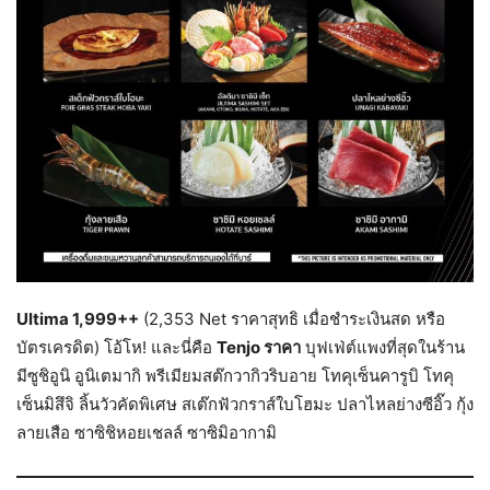
Ultima 1,999++
(2,353 Net ราคาสุทธิ เมื่อชำระเงินสด หรือ
บัตรเครดิต) โอ้โห! และนี่คือ
Tenjo ราคา
บุฟเฟ่ต์แพงที่สุดในร้าน
มีซูชิอูนิ อูนิเตมากิ พรีเมียมสต๊กวากิวริบอาย โทคุเซ็นคารูบิ โทคุ
เซ็นมิสึจิ ลิ้นวัวคัดพิเศษ สเต๊กฟัวกราส์ใบโฮมะ ปลาไหลย่างซีอิ๊ว กุ้ง
ลายเสือ ซาซิชิหอยเชลล์ ซาซิมิอากามิ