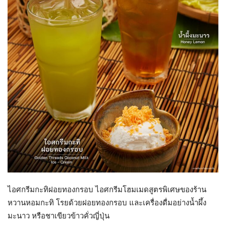
ไอศกรีมกะทิฝอยทองกรอบ ไอศกรีมโฮมเมดสูตรพิเศษของร้าน
หวานหอมกะทิ โรยด้วยฝอยทองกรอบ และเครื่องดื่มอย่างน้ำผึ้ง
มะนาว หรือชาเขียวข้าวคั่วญี่ปุ่น