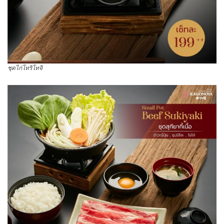
ชุดไก่โทริโทจิ