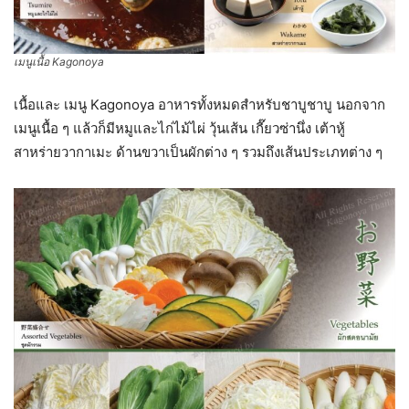
เมนูเนื้อ Kagonoya
เนื้อและ เมนู Kagonoya อาหารทั้งหมดสำหรับชาบูชาบู นอกจาก
เมนูเนื้อ ๆ แล้วก็มีหมูและไก่ไม้ไผ่ วุ้นเส้น เกี๊ยวซ่านึ่ง เต้าหู้
สาหร่ายวากาเมะ ด้านขวาเป็นผักต่าง ๆ รวมถึงเส้นประเภทต่าง ๆ