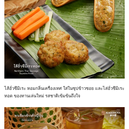
ไส้อั่วซึมิเระ หอมกลิ่นเครื่องเทศ ใส่ในซุปข้าวซอย และไส่อั่วซึมิเระ
ทอด ของทานเล่นใหม่ รสชาติเข้มข้นถึงใจ