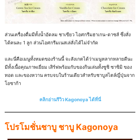
ส่วนเครื่องดื่มมีทั้งน้ำอัดลม ชาเขียว ไอศกรีมฮาเกน-ดาซส์ ซึ่งสั่ง
ได้คนละ 1 ลูก ส่วนไอศกรีมเนสเล่สั่งได้ไม่จำกัด
และนี่คือเมนูทั้งหมดของร้านนี้ จะสังเกตได้ว่าเมนูหลากหลายดีนะ
มีทั้งเนื้อคุณภาพเยี่ยม เสิร์ฟพร้อมกับของกินเล่นทั้งซูชิ ซาซิมิ ของ
ทอด และของหวาน ครบจบในร้านเดียวสำหรับชาบูสไตล์ญี่ปุ่นจาก
โอซาก้า
คลิกอ่านรีวิว Kagonoya ได้ที่นี่
โปรโมชั่นชาบู ชาบู Kagonoya