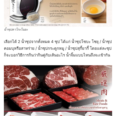
น้ำซุปคาโกะโนยะ
เลือกได้ 2 น้ำซุปจากทั้งหมด 4 ซุป ได้แก่ น้ำซุปโซบะ โชยุ / น้ำซุป
คอมบุหรือสาหร่าย / น้ำซุปกระดูกหมู / น้ำซุปสุกี้ยากี้ โดยแต่ละซุป
ก็จะบอกวิธีการกินว่ากินคู่กับเส้นอะไร น้ำจิ้มแบบไหนถึงจะเข้ากัน