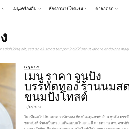
ป
เมนูเครื่องดื่ม
ห้องอาหารโรงแรม
ค่าจอดรถ
ง
adipisicing elit, sed do eiusmod tempor incididunt ut labore et dolore magn
เมนูคาเฟ่
เมนู ราคา จูนปัง
บรรทัดทอง ร้านนมส
ขนมปังโทสต์
12/12/2023
ใครที่เคยไปเดินถนนบรรทัดทอง ต้องมีสะดุดตากับร้าน จูนปัง บรรทั
ขนมปังที่กำลังเป็นกระแสติดลมบนในขณะนี้ สายหวาน สายคาเฟ่ต้อง