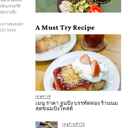
าติดใจ ต้องขอ
้เห็นกรรมวิธี
นักงานปิ้ง
ะหว่างซอยจุฬา
A Must Try Recipe
2323-1616
เมนูคาเฟ่
เมนู ราคา จูนปัง บรรทัดทอง ร้านนม
สดขนมปังโทสต์
เมนูร้านทั่วไป