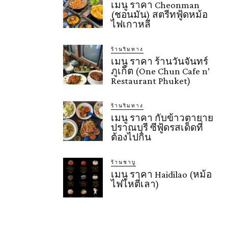
เมนู ราคา Cheonman
(ชอนมัน) สตรีทฟู้ดหม้อ
ไฟเกาหลี
ร้านริมทาง
เมนู ราคา ร้านวันจันทร์
ภูเก็ต (One Chun Cafe n’
Restaurant Phuket)
ร้านริมทาง
เมนู ราคา กับข้าวตายาย
ปราณบุรี ซีฟู้ดรสเด็ดที่
ต้องไปกิน
ร้านชาบู
เมนู ราคา Haidilao (หม้อ
ไฟไหตี่เลา)