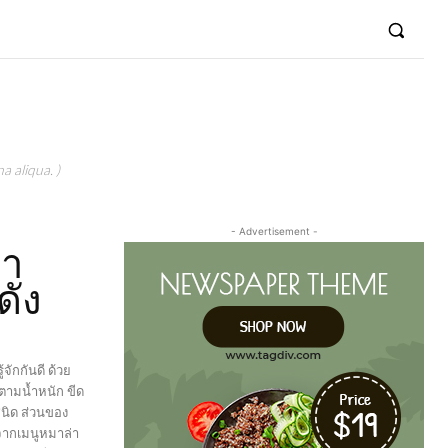
a aliqua. )
- Advertisement -
่า
ดัง
จักกันดี ด้วย
คาตามน้ำหนัก ขีด
ชนิด ส่วนของ
อกจากเมนูหมาล่า