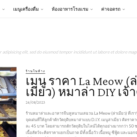
ป
เมนูเครื่องดื่ม
ห้องอาหารโรงแรม
ค่าจอดรถ
adipisicing elit, sed do eiusmod tempor incididunt ut labore et dolore magn
ร้านในห้าง
เมนู ราคา La Meow (ล
เมียว) หมาล่า DIY เจ้า
24/08/2023
ร้านหมาล่าและอาหารจีนหูหนานเสฉวน La Meow (ล่าเมียว) ที่เรารู้
จุดเด่นที่ให้ลูกค้าตักวัตถุดิบหมาล่าแบบ D.I.Y. เมนูล่าเมียว คิดรา
ละ 45 บาท โดยสามารถตักวัตถุดิบในไลน์ได้ทุกอย่างมากกว่า 50 
เนื้อสัตว์จะคิดราคาแยกเป็นถาด มีทั้งเนื้อวัว เนื้อหมู ซีฟู้ด และน