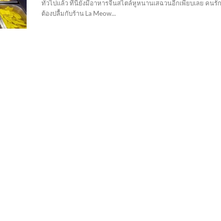
ทั่วไปแล้ว ที่นี่ยังมีอาหารจีนสไตล์หูหนานเสฉวนอีกเพียบเลย คนร
ต้องปลื้มกับร้าน La Meow...