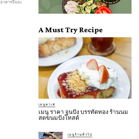
ักอาหารจีนจะ
A Must Try Recipe
เมนูคาเฟ่
เมนู ราคา จูนปัง บรรทัดทอง ร้านนม
สดขนมปังโทสต์
เมนูร้านทั่วไป