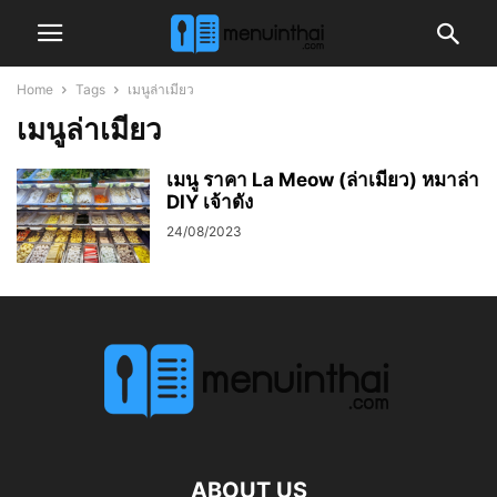
Home
Tags
เมนูล่าเมียว
เมนูล่าเมียว
เมนู ราคา La Meow (ล่าเมียว) หมาล่า
DIY เจ้าดัง
24/08/2023
ABOUT US