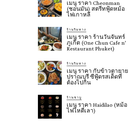
เมนู ราคา Cheonman
(ชอนมัน) สตรีทฟู้ดหม้อ
ไฟเกาหลี
ร้านริมทาง
เมนู ราคา ร้านวันจันทร์
ภูเก็ต (One Chun Cafe n’
Restaurant Phuket)
ร้านริมทาง
เมนู ราคา กับข้าวตายาย
ปราณบุรี ซีฟู้ดรสเด็ดที่
ต้องไปกิน
ร้านชาบู
เมนู ราคา Haidilao (หม้อ
ไฟไหตี่เลา)