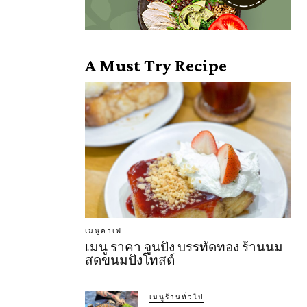
A Must Try Recipe
เมนูคาเฟ่
เมนู ราคา จูนปัง บรรทัดทอง ร้านนม
สดขนมปังโทสต์
เมนูร้านทั่วไป