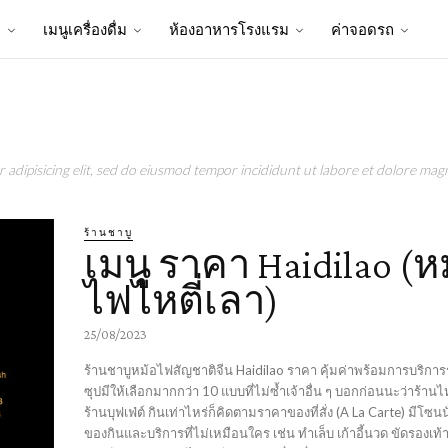
ป
เมนูเครื่องดื่ม
ห้องอาหารโรงแรม
ค่าจอดรถ
adipisicing elit, sed do eiusmod tempor incididunt ut labore et dolore magn
ร้านชาบู
เมนู ราคา Haidilao (ห
ไฟไหตี่เลา)
25/08/2023
ร้านชาบูหม้อไฟสัญชาติจีน Haidilao ราคา คุ้มค่าพร้อมการบริการร
ซุปมีให้เลือกมากกว่า 10 แบบที่ไม่ซ้ำเจ้าอื่น ๆ บอกก่อนนะว่าร้านไห
ร้านบุฟเฟ่ต์ กินเท่าไหร่ก็คิดตามราคาของที่สั่ง (A La Carte) มีโซน
ของกินและบริการที่ไม่เหมือนใคร เช่น ทำเล็บ เก้าอี้นวด ขัดรองเท้า