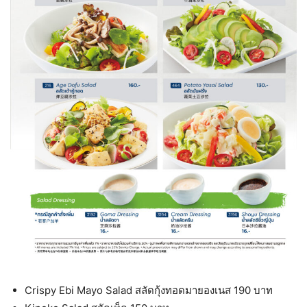
Crispy Ebi Mayo Salad สลัดกุ้งทอดมายองเนส 190 บาท