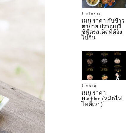
ร้านริมทาง
เมนู ราคา กับข้าว
ตายาย ปราณบุรี
ซีฟู้ดรสเด็ดที่ต้อง
ไปกิน
ร้านชาบู
เมนู ราคา
Haidilao (หม้อไฟ
ไหตี่เลา)