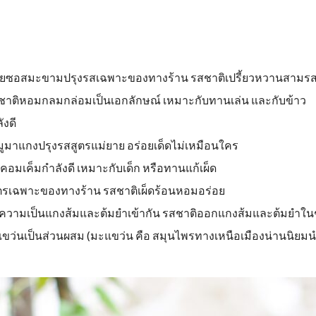
ยซอสมะขามปรุงรสเฉพาะของทางร้าน รสชาติเปรี้ยวหวานสามร
 รสชาติหอมกลมกล่อมเป็นเอกลักษณ์ เหมาะกับทานเล่น และกับข้าว
ังดี
มูมาแกงปรุงรสสูตรแม่ยาย อร่อยเด็ดไม่เหมือนใคร
คอมเค็มกำลังดี เหมาะกับเด็ก หรือทานแก้เผ็ด
ตรเฉพาะของทางร้าน รสชาติเผ็ดร้อนหอมอร่อย
ความเป็นแกงส้มและต้มยำเข้ากัน รสชาติออกแกงส้มและต้มยำใน
ีมะแขว่นเป็นส่วนผสม (มะแขว่น คือ สมุนไพรทางเหนือเมืองน่านนิ