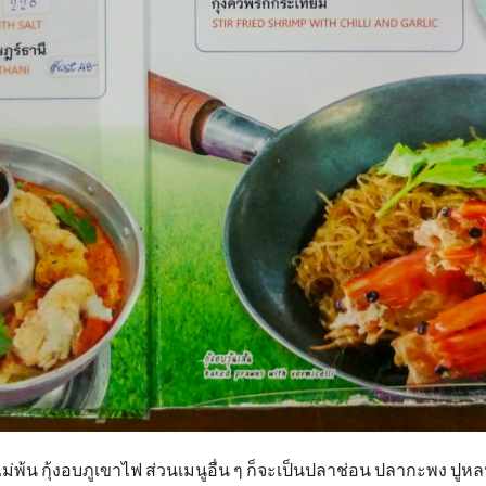
่พ้น กุ้งอบภูเขาไฟ ส่วนเมนูอื่น ๆ ก็จะเป็นปลาช่อน ปลากะพง ปูห