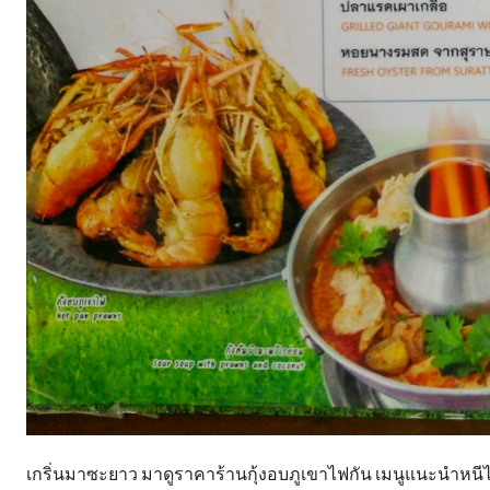
เกริ่นมาซะยาว มาดูราคาร้านกุ้งอบภูเขาไฟกัน เมนูแนะนำหนีไม