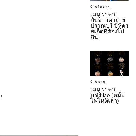
ร้านริมทาง
เมนู ราคา
กับข้าวตายาย
ปราณบุรี ซีฟู้ดร
สเด็ดที่ต้องไป
กิน
ร้านชาบู
เมนู ราคา
Haidilao (หม้อ
้า
ไฟไหตี่เลา)