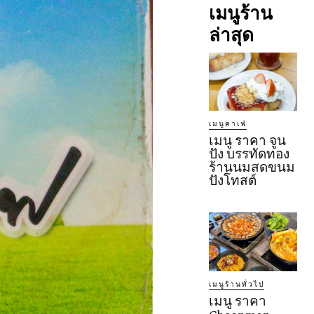
เมนูร้าน
ล่าสุด
เมนูคาเฟ่
เมนู ราคา จูน
ปัง บรรทัดทอง
ร้านนมสดขนม
ปังโทสต์
เมนูร้านทั่วไป
เมนู ราคา