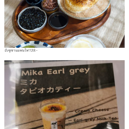
บิงซูชานมพ่นไฟ 139.-