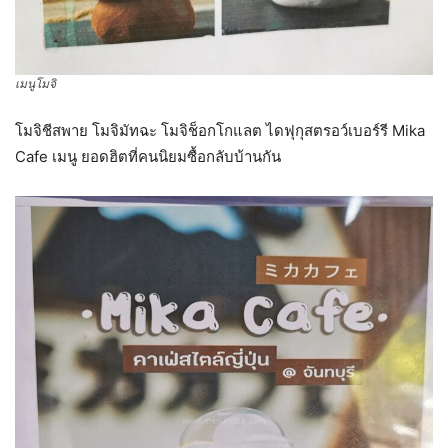
เมนูโมจิ
โมจิชีสพาย โมจิมัทฉะ โมจิช็อกโกแลต ไดฟุกุสตรอว์เบอร์รี Mika
Cafe เมนู ยอดฮิตที่คนนิยมซื้อกลับบ้านกัน