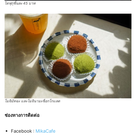
ไดฟุกุชิ้นละ 45 บาท
โมจิมัทฉะ และโมจินามะช็อกโกแลต
ช่องทางการติดต่อ
Facebook :
MikaCafe