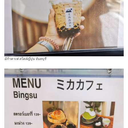
มิก้าคาเฟ่ สไตล์ญี่ปุ่น จันทบุรี