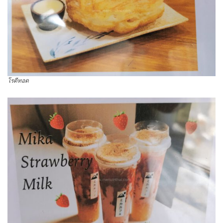
โรตีทอด