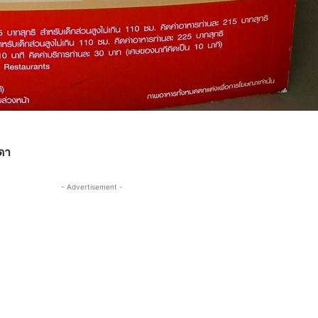
ดา
- Advertisement -