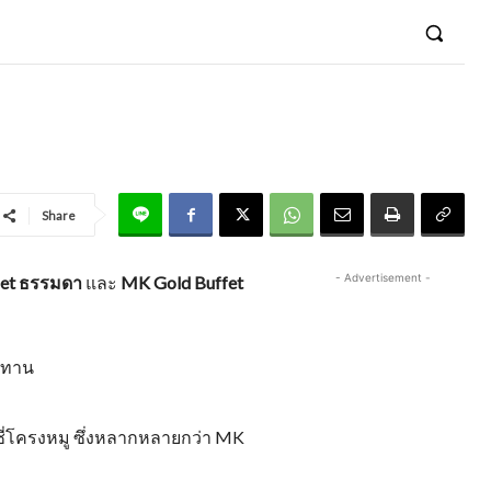
Share
- Advertisement -
et ธรรมดา
และ
MK Gold Buffet
ไปทาน
 ซี่โครงหมู ซึ่งหลากหลายกว่า MK