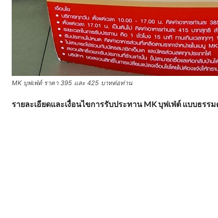
MK บุฟเฟ่ต์ ราคา 395 และ 425 บาทต่อท่าน
รายละเอียดและเงื่อนไขการรับประทาน MK บุฟเฟ่ต์ แบบธรรม