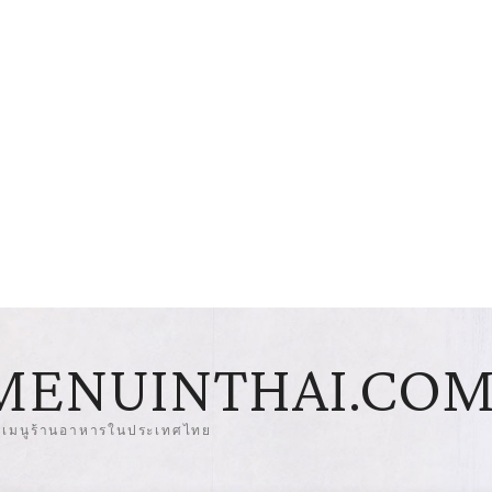
MENUINTHAI.CO
มเมนูร้านอาหารในประเทศไทย