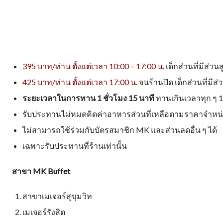
395 บาท/ท่าน ตั้งแต่เวลา 10:00 – 17:00 น.
เด็กส่วนที่มีส่ว
425 บาท/ท่าน ตั้งแต่เวลา 17:00 น.
จนร้านปิด เด็กส่วนที่มี
ระยะเวลาในการทาน 1 ชั่วโมง 15 นาที
ทานเกินเวลาทุก ๆ 1
รับประทานไม่หมดคิดค่าอาหารส่วนที่เหลือตามราคาจำหน
ไม่สามารถใช้ร่วมกับบัตรสมาชิก MK และส่วนลดอื่น ๆ ได้
เฉพาะรับประทานที่ร้านเท่านั้น
สาขา MK Buffet
สาขาเมเจอร์สุขุมวิท
เมเจอร์รังสิต