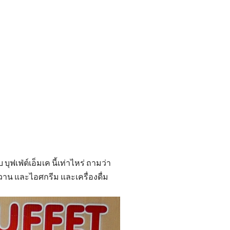
บุฟเฟ่ต์เอ็มเค นี้เท่าไหร่ ถามว่า
มหวาน และไอศกรีม และเครื่องดื่ม