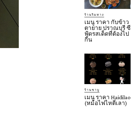
ร้านริมทาง
เมนู ราคา กับข้าว
ตายาย ปราณบุรี ซี
ฟู้ดรสเด็ดที่ต้องไป
กิน
ร้านชาบู
เมนู ราคา Haidilao
(หม้อไฟไหตี่เลา)