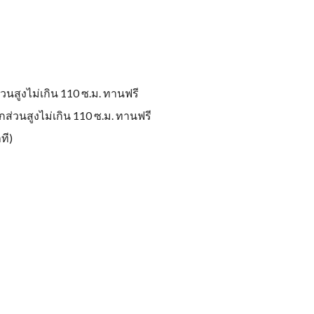
วนสูงไม่เกิน 110 ซ.ม. ทานฟรี
ส่วนสูงไม่เกิน 110 ซ.ม. ทานฟรี
ที)