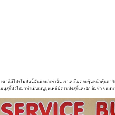
ขาที่มีโปรโมชั่นนี้มันน้อยก็เท่านั้น เราเลยไม่ค่อยคุ้นหน้าคุ้นตากับ 
เมนูสุกี้ทั่วไปมาทำเป็นเมนูบุฟเฟ่ต์ มีครบทั้งสุกี้และผัก ติ่มซำ ขน