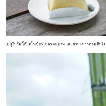
เมนูในวันนี้เป็นน้ำเขียวโซดา 40 บาท และชามะนาวหอมชื่นใจในรา