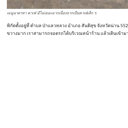
เมนูนาตาทา คาเฟ่ มีไม่เยอะมากเนื่องจากเป็นคาเฟ่เล็ก ๆ
พิกัดตั้งอยู่ที่ ตำบล ป่าแลวหลวง อำเภอ สันติสุข จังหวัดน่าน 
ขวางมาก เราสามารถจอดรถได้บริเวณหน้าร้าน แล้วเดินเข้ามา