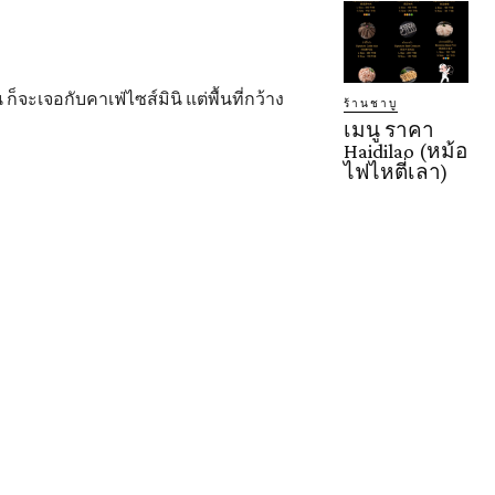
จะเจอกับคาเฟ่ไซส์มินิ แต่พื้นที่กว้าง
ร้านชาบู
เมนู ราคา
Haidilao (หม้อ
ไฟไหตี่เลา)