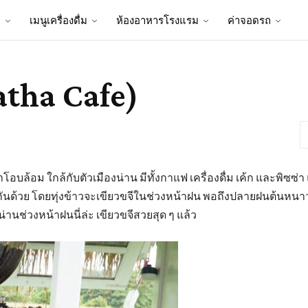
ป
เมนูเครื่องดื่ม
ห้องอาหารโรงแรม
ค่าจอดรถ
tha Cafe)
าโอบล้อม ใกล้กับตัวเมืองน่าน มีทั้งกาแฟ เครื่องดื่ม เค้ก และพิซซ่า
ด้วย โดยทุ่งข้าวจะเขียวขจีในช่วงหน้าฝน พอถึงปลายฝนต้นหนาวก็จะ
น่านช่วงหน้าฝนนี่ล่ะ เขียวขจีสวยสุด ๆ แล้ว