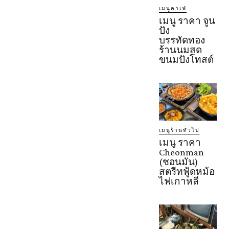
เมนูคาเฟ่
เมนู ราคา จูน
ปัง
บรรทัดทอง
ร้านนมสด
ขนมปังโทสต์
เมนูร้านทั่วไป
เมนู ราคา
Cheonman
(ชอนมัน)
สตรีทฟู้ดหม้อ
ไฟเกาหลี