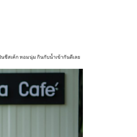
ชีสเค้ก หอมนุ่ม กินกับน้ำเข้ากันดีเลย