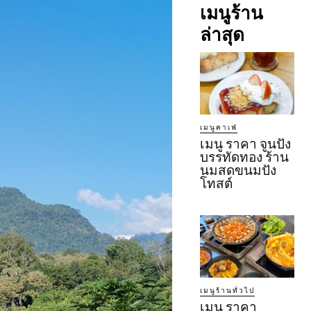
เมนูร้าน
ล่าสุด
เมนูคาเฟ่
เมนู ราคา จูนปัง
บรรทัดทอง ร้าน
นมสดขนมปัง
โทสต์
เมนูร้านทั่วไป
เมนู ราคา