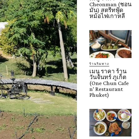
Cheonman (ชอน
มัน) สตรีทฟู้ด
หม้อไฟเกาหลี
ร้านริมทาง
เมนู ราคา ร้าน
วันจันทร์ ภูเก็ต
(One Chun Cafe
n’ Restaurant
Phuket)