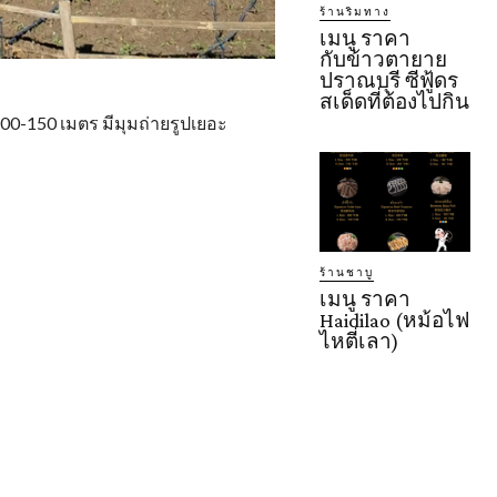
ร้านริมทาง
เมนู ราคา
กับข้าวตายาย
ปราณบุรี ซีฟู้ดร
สเด็ดที่ต้องไปกิน
00-150 เมตร มีมุมถ่ายรูปเยอะ
ร้านชาบู
เมนู ราคา
Haidilao (หม้อไฟ
ไหตี่เลา)