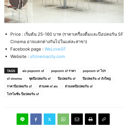
Price : เริ่มต้น 25-160 บาท (ราคาเครื่องดื่มและป๊อปคอร์น SF
Cinema อาจแตกต่างกันไปในแต่ละสาขา)
Facebook page :
WeLoveSF
Website :
sfcinemacity.com
TAGS
ais popcorn sf
popcorn sf ราคา
popcorn sf โปร
sf cinema
ชุดป๊อปคอร์น sf
ป๊อปคอร์น sf
ป๊อปคอร์น sf ถังใหญ่
ราคาป๊อปคอร์น sf
ส่วนลด sf ais
ส่วนลดป๊อปคอร์น sf
โปรโมชั่น ป๊อปคอร์น sf