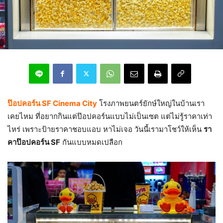
ป๊อปคอร์น SF Cinema City
โรงภาพยนตร์ยักษ์ใหญ่ในบ้านเรา
เคยไหม ที่อยากกินแต่ป๊อปคอร์นแบบไม่เป็นเซต แต่ไม่รู้ราคาเท่า
ไหร่ เพราะป้ายราคาชอบแอบ หาไม่เจอ วันนี้เรามาโชว์ให้เห็น
รา
คาป๊อปคอร์น SF
กันแบบหมดเปลือก