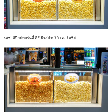
รสชาติป๊อปคอร์นที่ SF มีรสปาปริก้า คอร์นชีส