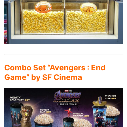
Combo Set “Avengers : End
Game” by SF Cinema