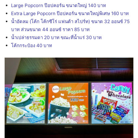
Large Popcorn ป๊อปคอร์น ขนาดใหญ่ 140 บาท
Extra Large Popcorn ป๊อปคอร์น ขนาดใหญ่พิเศษ 160 บาท
น้ำอัดลม (โค้ก โค้กซีโร่ แฟนต้า สไปร์ท) ขนาด 32 ออนซ์ 75
บาท ส่วนขนาด 44 ออนซ์ ราคา 85 บาท
น้ำเปล่าธรรมดา 20 บาท ขณะที่น้ำแร่ 30 บาท
โค้กกระป๋อง 40 บาท