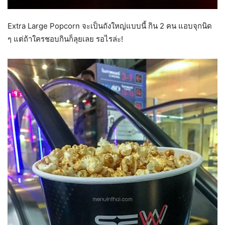
Extra Large Popcorn จะเป็นถังใหญ่แบบนี้ กิน 2 คน แอบจุกนิด
ๆ แต่ถ้าใครชอบกินก็ลุยเลย รอไรล่ะ!