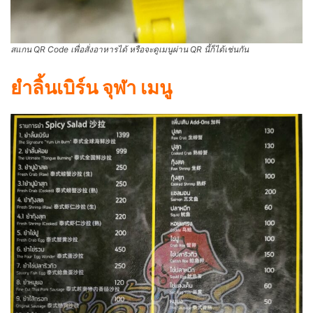
สแกน QR Code เพื่อสั่งอาหารได้ หรือจะดูเมนูผ่าน QR นี้ก็ได้เช่นกัน
ยำลิ้นเบิร์น จุฬา เมนู