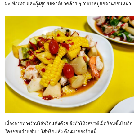
มะเขือเทศ และกุ้งสุก รสชาติยำคล้าย ๆ กับยำหมูยอจานก่อนหน้า
เนื่องจากทางร้านใส่พริกแห้งด้วย จึงทำให้รสชาติเผ็ดร้อนขึ้นไปอีก
ใครชอบยำแซ่บ ๆ ใส่พริกแห้ง ต้องมาลองร้านนี้