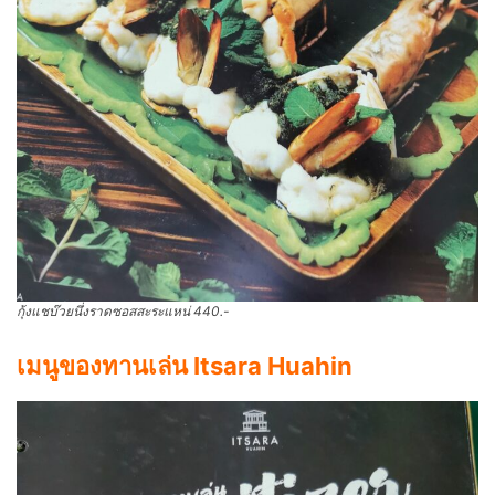
กุ้งแชบ๊วยนึ่งราดซอสสะระแหน่ 440.-
เมนูของทานเล่น Itsara Huahin