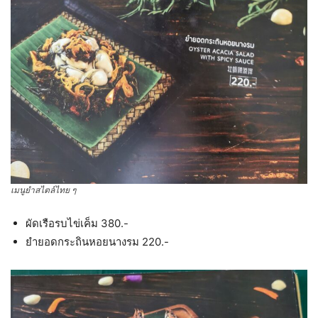
เมนูยำสไตล์ไทย ๆ
ผัดเรือรบไข่เค็ม 380.-
ยำยอดกระถินหอยนางรม 220.-