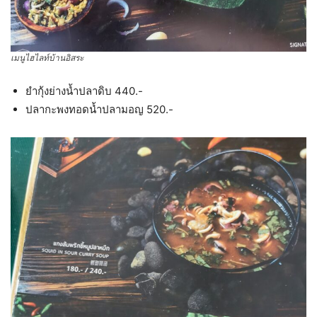
เมนูไฮไลท์บ้านอิสระ
ยำกุ้งย่างน้ำปลาดิบ 440.-
ปลากะพงทอดน้ำปลามอญ 520.-