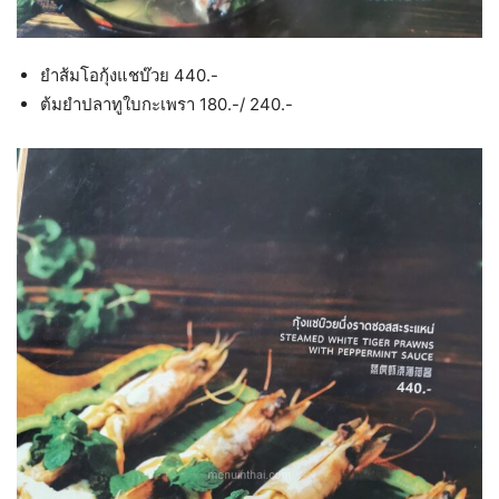
ยำส้มโอกุ้งแชบ๊วย 440.-
ต้มยำปลาทูใบกะเพรา 180.-/ 240.-