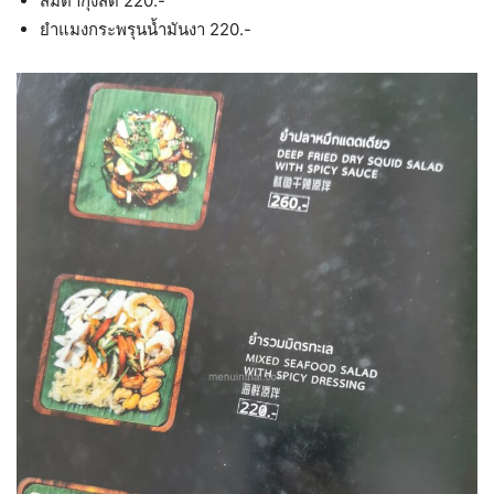
ส้มตำกุ้งสด 220.-
ยำแมงกระพรุนน้ำมันงา 220.-