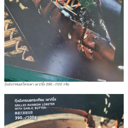
กุ้งมังกรซอสโหระพา เผา/นึ่ง 390.-/100 กรัม