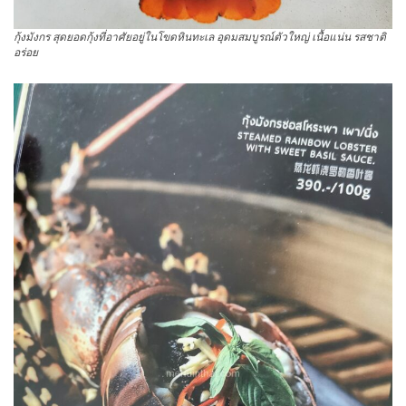
กุ้งมังกร สุดยอดกุ้งที่อาศัยอยู่ในโขดหินทะเล อุดมสมบูรณ์ตัวใหญ่ เนื้อแน่น รสชาติ
อร่อย