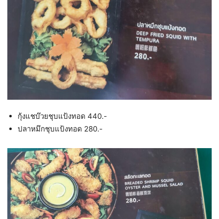
กุ้งแชบ๊วยชุบแป้งทอด 440.-
ปลาหมึกชุบแป้งทอด 280.-