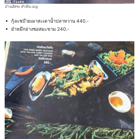
บ้านอิสระ หัวหิน เมนู
กุ้งแชบ๊วยเผาสะเดาน้ำปลาหวาน 440.-
ยำหมึกย่างซอสมะขาม 240.-