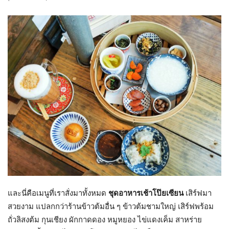
และนี่คือเมนูที่เราสั่งมาทั้งหมด
ชุดอาหารเช้าโป๊ยเซียน
เสิร์ฟมา
สวยงาม แปลกกว่าร้านข้าวต้มอื่น ๆ ข้าวต้มชามใหญ่ เสิร์ฟพร้อม
ถั่วลิสงต้ม กุนเชียง ผักกาดดอง หมูหยอง ไข่แดงเค็ม สาหร่าย