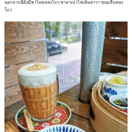
นอกจากนี้ยังมีชาไทยหลงโถว ซาลาเปาไข่เค็มลาวา ขนมจีบหลง
โถว