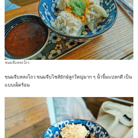
ขนมจีบหลงโถว
ขนมจีบหลงโถว ขนมจีบไซส์ยักษ์ลูกใหญ่มาก ๆ น้ำจิ้มแปลกดี เป็น
แบบเผ็ดร้อน