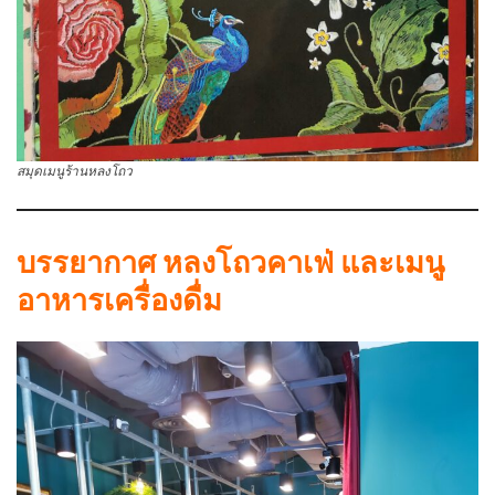
สมุดเมนูร้านหลงโถว
บรรยากาศ หลงโถวคาเฟ่ และเมนู
อาหารเครื่องดื่ม