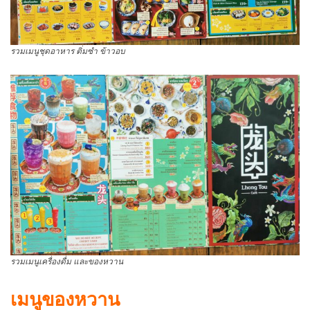
รวมเมนูชุดอาหาร ติ่มซำ ข้าวอบ
รวมเมนูเครื่องดื่ม และของหวาน
เมนูของหวาน