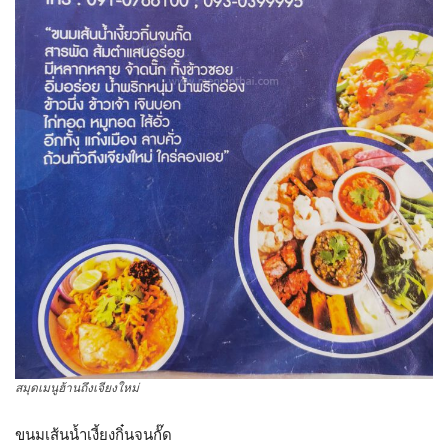
สมุดเมนูฮ้านถึงเจียงใหม่
ขนมเส้นน้ำเงี้ยงกิ๋นจนกั๊ด