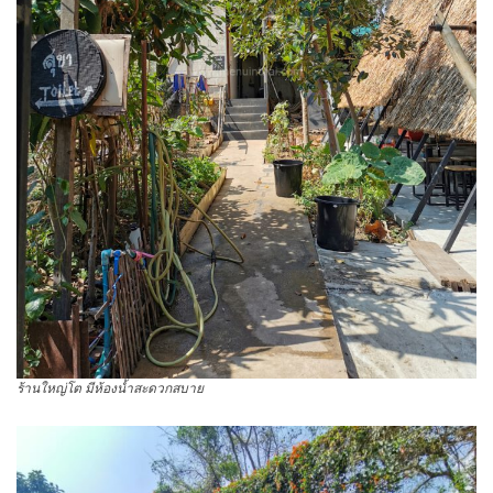
ร้านใหญ่โต มีห้องน้ำสะดวกสบาย