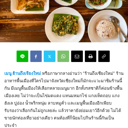
เมนู ฮ้านถึงเจียงใหม่
หรือภาษากลางอ่านว่า “ร้านถึงเชียงใหม่” ร้าน
อาหารพื้นเมืองที่ใครไปมาจังหวัดเชียงใหม่ก็มักจะแวะมาชิมร้านนี้
กัน มีเมนูพื้นเมืองให้เลือกหลายเมนูมาก อีกทั้งรสชาติก็ค่อนข้างพื้น
เมืองเลย ไม่ว่าจะเป็นไข่มดแดง แหนมหมกไข่ แกงเห็ดถอบ แกง
ฮังเล ปูอ่อง น้ำพริกหนุ่ม ลาบหมูคั่ว และเมนูพื้นเมืองอีกเพียบ
รับรองว่าเลือกกันไม่ถูกเลยล่ะ แล้วราคายังย่อมเยาว์อีกด้วย ไม่ได้
ขายนักท่องเที่ยวอย่างเดียว คนท้องที่ก็นิยมไปกินร้านนี้กันเป็น
ประจำ