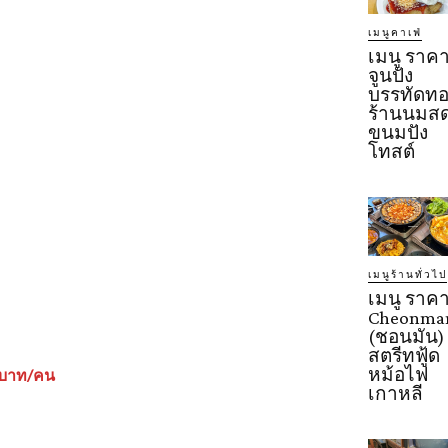
เมนูคาเฟ่
เมนู ราค
จูนปัง
บรรทัดทอ
ร้านนมส
ขนมปัง
โทสต์
เมนูร้านทั่วไป
เมนู ราค
Cheonma
(ชอนมัน)
สตรีทฟู้ด
หม้อไฟ
9 บาท/คน
เกาหลี