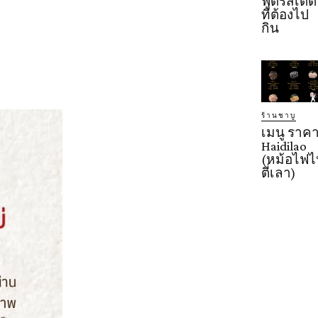
ฟู้ดรสเด็ด
ที่ต้องไป
กิน
ร้านชาบู
เมนู ราค
Haidilao
(หม้อไฟไ
ตี่เลา)