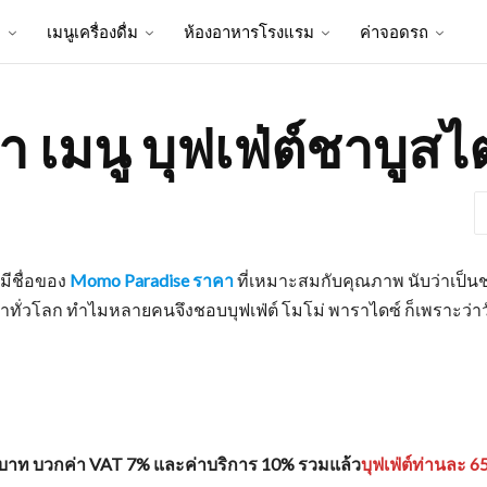
ป
เมนูเครื่องดื่ม
ห้องอาหารโรงแรม
ค่าจอดรถ
เมนู บุฟเฟ่ต์ชาบูสไตล
งมีชื่อของ
Momo Paradise ราคา
ที่เหมาะสมกับคุณภาพ นับว่าเป็นชา
าทั่วโลก ทำไมหลายคนจึงชอบบุฟเฟ่ต์ โมโม่ พาราไดซ์ ก็เพราะว่าวัตถุ
บาท บวกค่า VAT 7% และค่าบริการ 10% รวมแล้ว
บุฟเฟ่ต์ท่านละ 