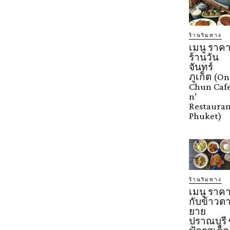
ร้านริมทาง
เมนู ราค
ร้านวัน
จันทร์
ภูเก็ต (On
Chun Caf
n’
Restaura
Phuket)
ร้านริมทาง
เมนู ราค
กับข้าวต
ยาย
ปราณบุรี 