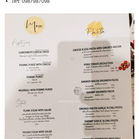
โทร: 0987987098