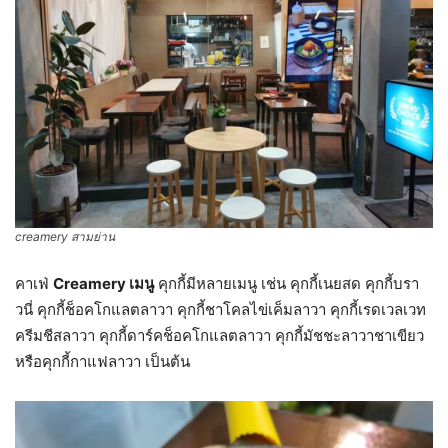
creamery สามย่าน
คาเฟ่
Creamery เมนู
คุกกี้มีหลายเมนู เช่น คุกกี้เนยสด คุกกี้บรา
วนี่ คุกกี้ช็อคโกแลตลาวา คุกกี้ชาโคลไข่เค็มลาวา คุกกี้เรดเวลเวท
ครีมชีสลาวา คุกกี้ดาร์คช็อคโกแลตลาวา คุกกี้มัชชะลาวาชาเขียว
หรือคุกกี้กาแฟลาวา เป็นต้น