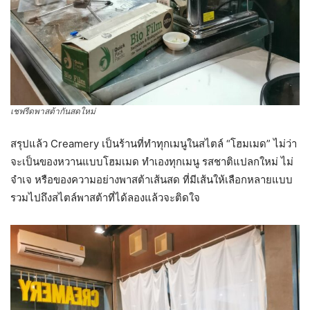
เชฟรีดพาสต้ากันสดใหม่
สรุปแล้ว Creamery เป็นร้านที่ทำทุกเมนูในสไตล์ “โฮมเมด” ไม่ว่า
จะเป็นของหวานแบบโฮมเมด ทำเองทุกเมนู รสชาติแปลกใหม่ ไม่
จำเจ หรือของความอย่างพาสต้าเส้นสด ที่มีเส้นให้เลือกหลายแบบ
รวมไปถึงสไตล์พาสต้าที่ได้ลองแล้วจะติดใจ