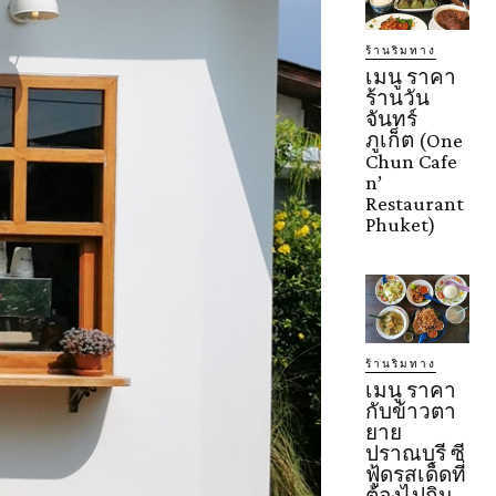
ร้านริมทาง
เมนู ราคา
ร้านวัน
จันทร์
ภูเก็ต (One
Chun Cafe
n’
Restaurant
Phuket)
ร้านริมทาง
เมนู ราคา
กับข้าวตา
ยาย
ปราณบุรี ซี
ฟู้ดรสเด็ดที่
ต้องไปกิน