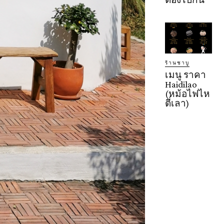
ร้านชาบู
เมนู ราคา
Haidilao
(หม้อไฟไห
ตี่เลา)