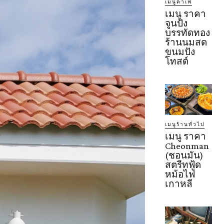
เมนูคาเฟ่
เมนู ราคา
จูนปัง
บรรทัดทอง
ร้านนมสด
ขนมปัง
โทสต์
เมนูร้านทั่วไป
เมนู ราคา
Cheonman
(ชอนมัน)
สตรีทฟู้ด
หม้อไฟ
เกาหลี