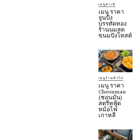
เมนูคาเฟ่
เมนู ราคา
จูนปัง
บรรทัดทอง
ร้านนมสด
ขนมปังโทสต์
เมนูร้านทั่วไป
เมนู ราคา
Cheonman
(ชอนมัน)
สตรีทฟู้ด
หม้อไฟ
เกาหลี