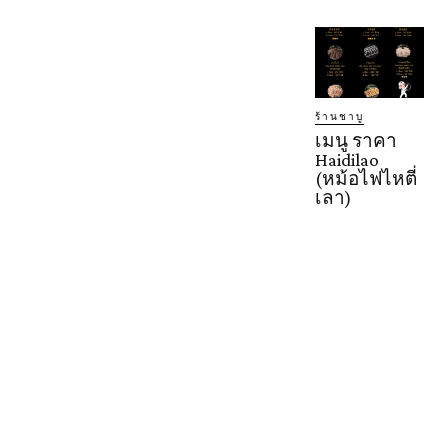
ร้านชาบู
เมนู ราคา
Haidilao
(หม้อไฟไหตี่
เลา)