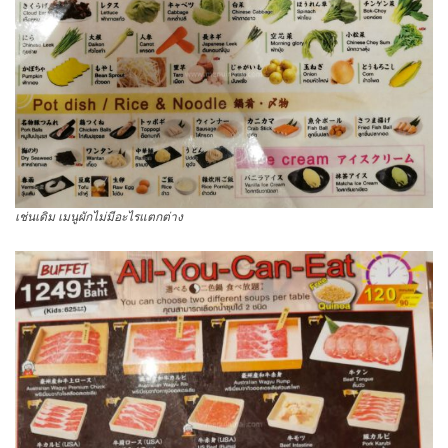
เช่นเดิม เมนูผักไม่มีอะไรแตกต่าง