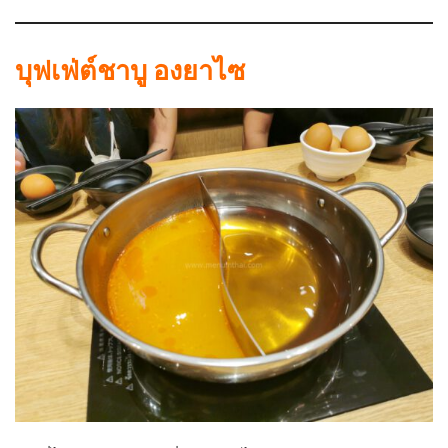
บุฟเฟ่ต์ชาบู องยาไซ