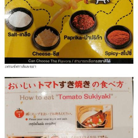
เฟรนช์ฟราส์ผลเขย่า