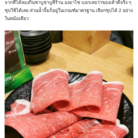
จากที่ได้ลองกินชาบูชาบูที่ร้าน องยาไซ บอกเลยว่าของเค้าดีจริง ๆ
ซุปใช้ได้เลย ส่วนน้ำจิ้มก็อยู่ในเกณฑ์มาตรฐาน เลือกซุปได้ 2 อย่าง
ในหม้อเดียว