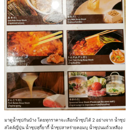
มาดูน้ำซุปกันบ้าง โดยทุกราคาจะเลือกน้ำซุปได้ 2 อย่างจาก น้ำซุป
สไตล์ญี่ปุ่น น้ำซุปสุกี้ยากี้ น้ำซุปสาหร่ายคอมบุ น้ำซุปนมถั่วเหลือง