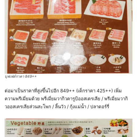
บุฟเฟ่ต์ราคา 849++
ต่อมาเป็นราคาที่สูงขึ้นไปอีก 849++ (เด็กราคา 425++) เพิ่ม
ความพรีเมี่ยมด้วย พรี่เมี่ยมวากิวคารูบิออสเตรเลีย / พรีเมี่ยมวากิ
วออสเครเลียส่วนสะโพก / ลิ้นวัว / กุ้งแม่น้ำ / ปลาดอร์รี่