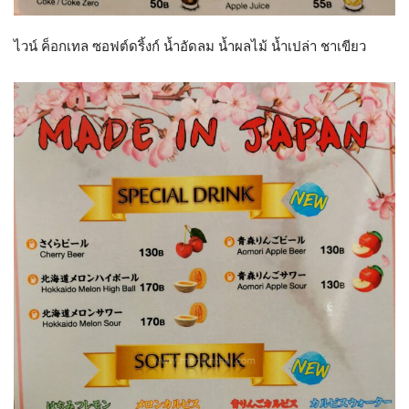
ไวน์ ค็อกเทล ซอฟต์ดริ้งก์ น้ำอัดลม น้ำผลไม้ น้ำเปล่า ชาเขียว