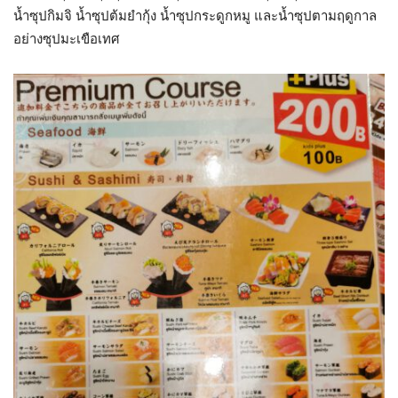
น้ำซุปกิมจิ น้ำซุปต้มยำกุ้ง น้ำซุปกระดูกหมู และน้ำซุปตามฤดูกาล
อย่างซุปมะเขือเทศ