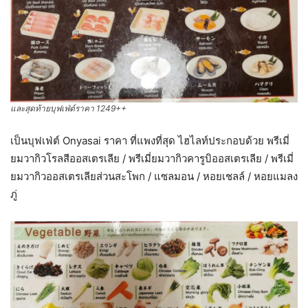
และสุดท้ายบุฟเฟ่ต์ราคา 1249++
เป็นบุฟเฟ่ต์ Onyasai ราคา ที่แพงที่สุด ไฮไลท์ประกอบด้วย พรีเมี่
ยมวากิวโรลสีออสเตรเลีย / พรีเมี่ยมวากิวคารูบิออสเตรเลีย / พรีเมี่
ยมวากิวออสเตรเลียส่วนสะโพก / แซลมอน / หอยเชลล์ / หอยแมลง
ภู่