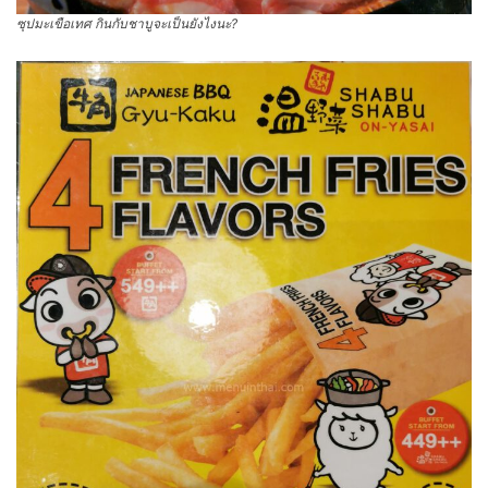
ซุปมะเขือเทศ กินกับชาบูจะเป็นยังไงนะ?