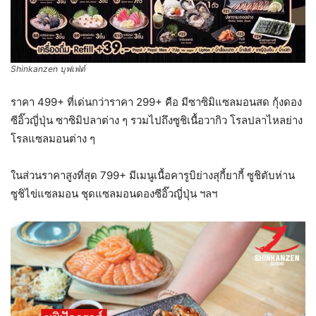
Shinkanzen บุฟเฟ่ต์
ราคา 499+ ที่เด่นกว่าราคา 299+ คือ มีซาซิมิแซลมอนสด กุ้งดอง
ซีอิ๊วญี่ปุ่น ซาซิมิปลาต่าง ๆ รวมไปถึงซูชิเนื้อวากิว โรลปลาไหลย่าง
โรลแซลมอนต่าง ๆ
ในส่วนราคาสูงที่สุด 799+ มีเมนูเนื้อคารูบิย่างสุกี้ยากี้ ซูชิตับห่าน
ซูชิไข่แซลมอน ชุดแซลมอนดองซีอิ๊วญี่ปุ่น ฯลฯ