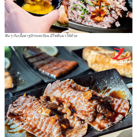
ฟิน ๆ กับเนื้อคารูบิกระทะร้อน มีไข่ดิบมาให้ด้วย