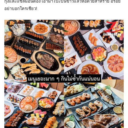
กุ้งและแซลมอนดอง เอามาโปะบนข้าวแล้วห่อด้วยสาหร่าย อร่อย
อย่าบอกใครเชียว!