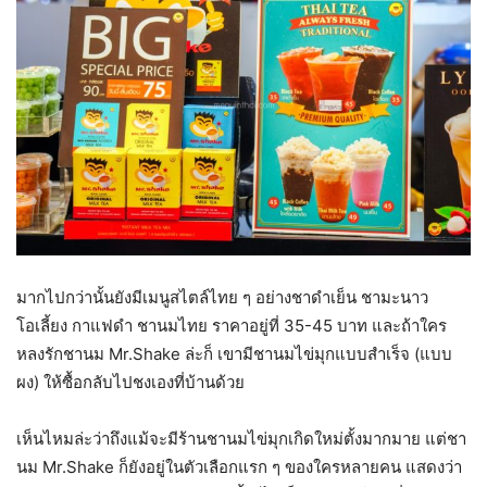
มากไปกว่านั้นยังมีเมนูสไตล์ไทย ๆ อย่างชาดำเย็น ชามะนาว
โอเลี้ยง กาแฟดำ ชานมไทย ราคาอยู่ที่ 35-45 บาท และถ้าใคร
หลงรักชานม Mr.Shake ล่ะก็ เขามีชานมไข่มุกแบบสำเร็จ (แบบ
ผง) ให้ซื้อกลับไปชงเองที่บ้านด้วย
เห็นไหมล่ะว่าถึงแม้จะมีร้านชานมไข่มุกเกิดใหม่ตั้งมากมาย แต่ชา
นม Mr.Shake ก็ยังอยู่ในตัวเลือกแรก ๆ ของใครหลายคน แสดงว่า