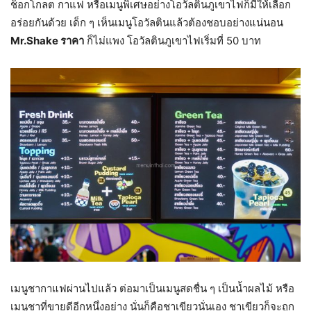
ช็อกโกลต กาแฟ หรือเมนูพิเศษอย่างโอวัลตินภูเขาไฟก็มีให้เลือก
อร่อยกันด้วย เด็ก ๆ เห็นเมนูโอวัลตินแล้วต้องชอบอย่างแน่นอน
Mr.Shake ราคา
ก็ไม่แพง โอวัลตินภูเขาไฟเริ่มที่ 50 บาท
เมนูชากาแฟผ่านไปแล้ว ต่อมาเป็นเมนูสดชื่น ๆ เป็นน้ำผลไม้ หรือ
เมนูชาที่ขายดีอีกหนึ่งอย่าง นั่นก็คือชาเขียวนั่นเอง ชาเขียวก็จะถูก