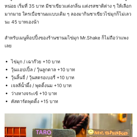
หน่อย เริ่มที่ 35 บาท มีชาเขียวแต่งกลิ่น แต่งรสชาติต่าง ๆ ให้เลือก
มากมาย ใครเบื่อชานมแบบเดิม ๆ ลองมากินชาเขียวไข่มุกก็ไม่เลว
นะ 45 บาทเองน้า
สำหรับเมนูท็อปปิ้งของร้านชานมไข่มุก Mr.Shake ก็ไม่ถือว่าแพง
เลย
ไข่มุก / เฉาก๊วย +10 บาท
วุ้นแอปเปิ้ล / วุ้นลูกตาล +10 บาท
วุ้นลิ้นจี่ / วุ้นสตรอเบอรี่ +10 บาท
เจลลี่น้ำผึ้ง / พุดดิ้งนม +10 บาท
ว่างหางจระเข้ +10 บาท
คัสตาร์ดพุดดิ้ง +15 บาท