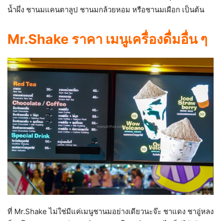
น้ำผึ่ง ชานมแคนตาลูป ชานมกล้วยหอม หรือชานมเผือก เป็นต้น
Mr.Shake ราคา เมนูเครื่องดื่มอื่น ๆ
ที่ Mr.Shake ไม่ใช่มีแค่เมนูชานมอย่างเดียวนะจ๊ะ ชาแดง ชาอู่หลง