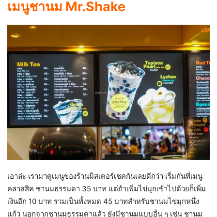
เมนูชานม Mr.Shake
เอาล่ะ เรามาดูเมนูของร้านมิสเตอร์เชคกันเลยดีกว่า เริ่มกันที่เมนู
คลาสสิค ชานมธรรมดา 35 บาท แต่ถ้าเพิ่มไข่มุกเข้าไปด้วยก็เพิ่ม
เงินอีก 10 บาท รวมเป็นทั้งหมด 45 บาทสำหรับชานมไข่มุกหนึ่ง
แก้ว นอกจากชานมธรรมดาแล้ว ยังมีชานมแบบอื่น ๆ เช่น ชานม