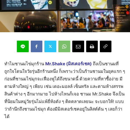
ทำไมชานมไข่มุกร้าน
Mr.Shake (มิสเตอร์เชค)
ถึงเป็นชานมที่
ถูกใจโดนใจวัยรุ่นอีกร้านหนึ่ง ก็เพราะว่าเป็นร้านชานมในยุคแรก ๆ
ก่อนที่ชานมไข่มุกจะเฟื่องฟูได้ถึงขนาดนี้ ด้วยความที่หาซื้อง่าย มี
ตามห้างใหญ่ ๆ เพียบ เช่น เดอะมอลล์ เซ็นทรัล และตามห้างสรรพ
สินค้าต่าง ๆ อีกมากมาย ไปห้างไหนก็เจอ ชานม Mr.Shake จึงเป็น
ที่นิยมในหมู่วัยรุ่นไม่แพ้ยี่ห้อดัง ๆ ติดตลาดเลยนะ จะบอกให้! แบบ
ว่าถ้านึกถึงชานมไข่มุก ต้องมีมิสเตอร์เชคอยู่ในลิสต์ต้น ๆ เลยก็ว่า
ได้