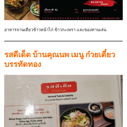
อาหารจานเดียวข้าวหน้าไก่ ข้าวกะเพรา และของทานเล่น
รสดีเด็ด บ้านคุณนพ เมนู ก๋วยเตี๋ยว
บรรทัดทอง