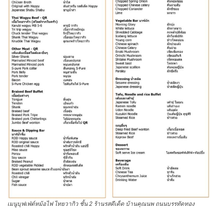
เมนูบุฟเฟ่ต์หม้อไฟ ไทยวากิว ชั้น 2 ร้านรสดีเด็ด บ้านคุณนพ ถนนบรรทัดทอง