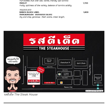
รสดีเด็ด The Steak House