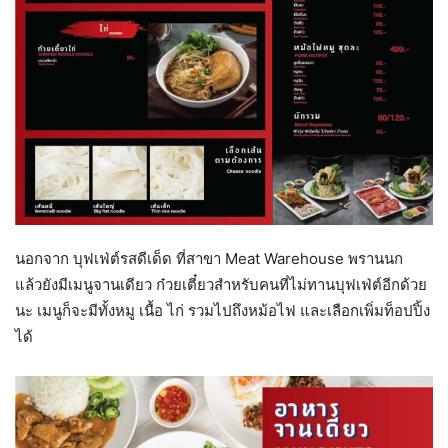
นอกจาก บุฟเฟ่ต์รสดีเด็ด ที่สาขา Meat Warehouse พรานนก
แล้วยังมีเมนูจานเดียว ก๋วยเตี๋ยวสำหรับคนที่ไม่ทานบุฟเฟ่ต์อีกด้วย
นะ เมนูก็จะมีทั้งหมู เนื้อ ไก่ รวมไปถึงหม้อไฟ และเลือกเพิ่มท็อปปิ้ง
ได้