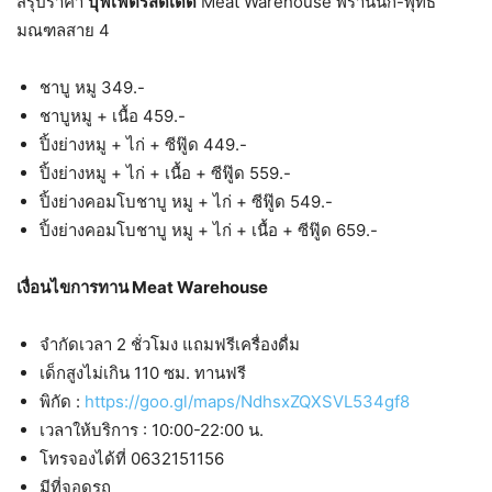
สรุปราคา
บุฟเฟ่ต์รสดีเด็ด
Meat Warehouse พรานนก-พุทธ
มณฑลสาย 4
ชาบู หมู 349.-
ชาบูหมู + เนื้อ 459.-
ปิ้งย่างหมู + ไก่ + ซีฟู๊ด 449.-
ปิ้งย่างหมู + ไก่ + เนื้อ + ซีฟู๊ด 559.-
ปิ้งย่างคอมโบชาบู หมู + ไก่ + ซีฟู๊ด 549.-
ปิ้งย่างคอมโบชาบู หมู + ไก่ + เนื้อ + ซีฟู๊ด 659.-
เงื่อนไขการทาน Meat Warehouse
จำกัดเวลา 2 ชั่วโมง แถมฟรีเครื่องดื่ม
เด็กสูงไม่เกิน 110 ซม. ทานฟรี
พิกัด :
https://goo.gl/maps/NdhsxZQXSVL534gf8
เวลาให้บริการ : 10:00-22:00 น.
โทรจองได้ที่ 0632151156
มีที่จอดรถ