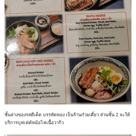
ชั้นล่างของรสดีเด็ด บรรทัดทอง เป็นร้านก๋วยเตี๋ยว ส่วนชั้น 2 จะให้
บริการบุฟเฟ่ต์หม้อไฟเนื้อวากิว