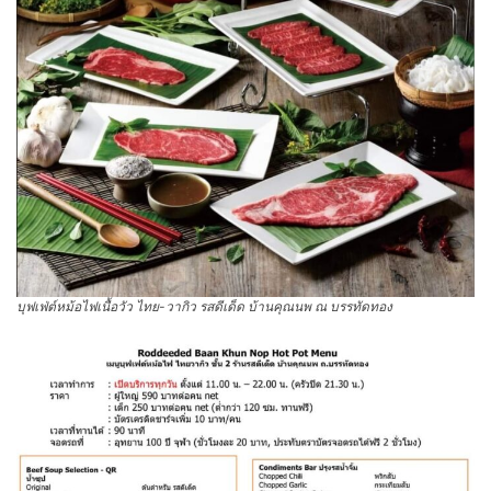
บุฟเฟ่ต์หม้อไฟเนื้อวัว ไทย-วากิว รสดีเด็ด บ้านคุณนพ ณ บรรทัดทอง