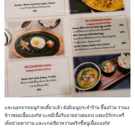
และนอกจากเมนูก๋วยเตี๋ยวแล้ว ยังมีเมนูประจำร้าน จี๊ฉ่งก๋วน ราเมง
ข้าวซอยเนื้อแองกัส บะหมี่เนื้อริบอายย่างฮ่องกง แฮมเบิร์กกะหรี่
เด็ดย่างเตาถ่าน และแกงเขียวหวานพริกขี้หนูเนื้อแองกัส