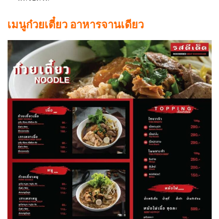
เมนูก๋วยเตี๋ยว อาหารจานเดียว